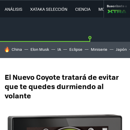
Suscríbete a
ANÁLISIS
XATAKA SELECCIÓN
CIENCIA
MOVILIDAD
HOY SE HABLA DE
China
Elon Musk
IA
Eclipse
Miniserie
Japón
El Nuevo Coyote tratará de evitar
que te quedes durmiendo al
volante