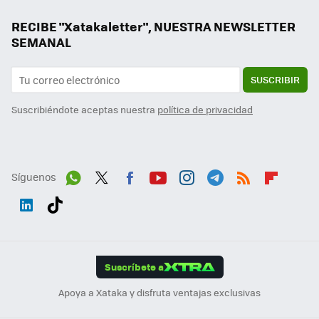
RECIBE "Xatakaletter", NUESTRA NEWSLETTER
SEMANAL
SUSCRIBIR
Suscribiéndote aceptas nuestra
política de privacidad
Síguenos
Wh
Twit
Fac
You
Inst
Tele
RSS
Flip
ats
ter
ebo
tub
agr
gra
boa
Link
Tikt
App
ok
e
am
m
rd
edI
ok
Suscríbete a
n
Apoya a Xataka y disfruta ventajas exclusivas