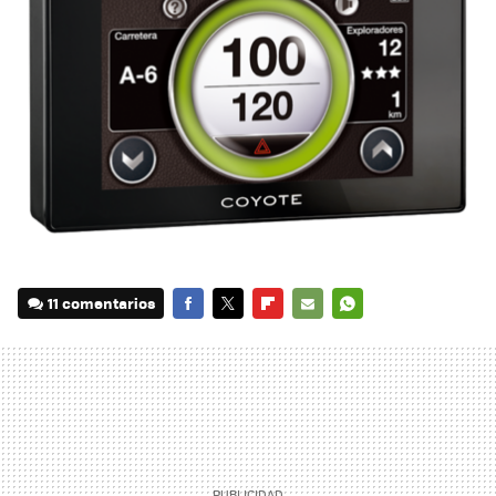
11 comentarios
FACEBOOK
TWITTER
FLIPBOARD
E-
WHATSAPP
MAIL