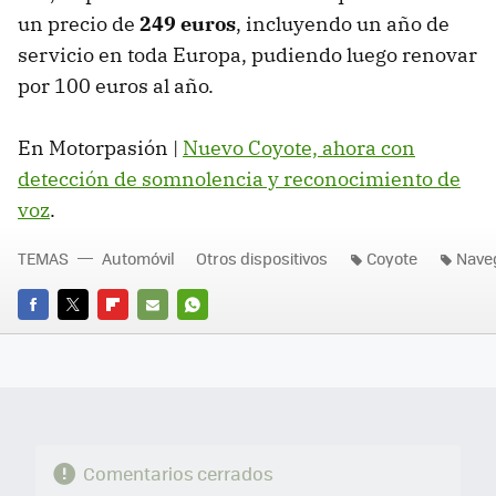
un precio de
249 euros
, incluyendo un año de
servicio en toda Europa, pudiendo luego renovar
por 100 euros al año.
En Motorpasión |
Nuevo Coyote, ahora con
detección de somnolencia y reconocimiento de
voz
.
TEMAS
Automóvil
Otros dispositivos
Coyote
Nave
FACEBOOK
TWITTER
FLIPBOARD
E-
WHATSAPP
MAIL
Comentarios cerrados