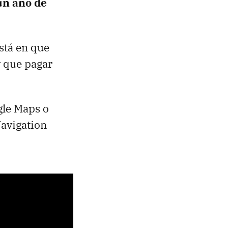
un año de
stá en que
y que pagar
gle Maps o
avigation