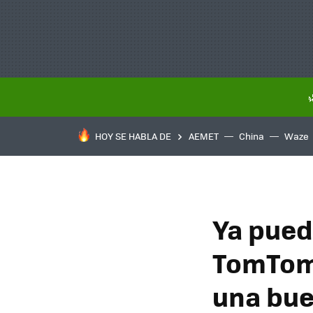
HOY SE HABLA DE
AEMET
China
Waze
Ya pued
TomTom 
una bue