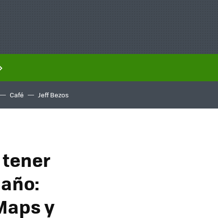
Café
Jeff Bezos
 tener
 año:
Maps y