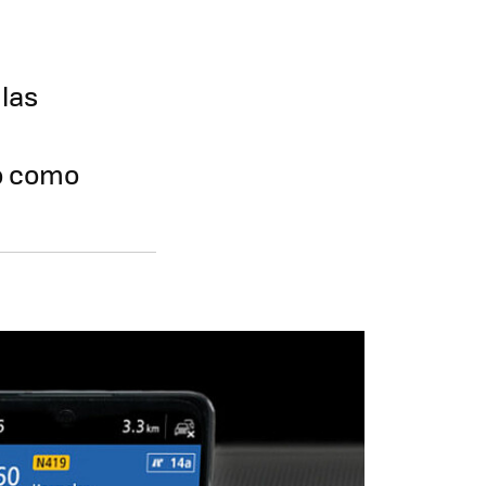
 las
do como