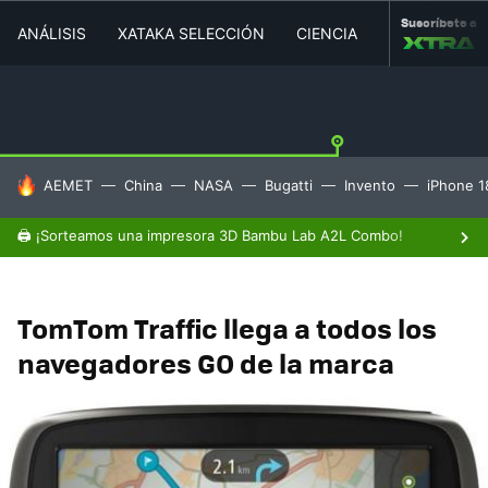
Suscríbete a
ANÁLISIS
XATAKA SELECCIÓN
CIENCIA
MOVILIDAD
HOY SE HABLA DE
AEMET
China
NASA
Bugatti
Invento
iPhone 1
🖨️ ¡Sorteamos una impresora 3D Bambu Lab A2L Combo!
TomTom Traffic llega a todos los
navegadores GO de la marca