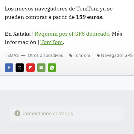
Los nuevos navegadores de TomTom ya se
pueden comprar a partir de
159 euros
.
En Xataka |
Réquiem por el GPS dedicado
. Más
información |
TomTom
.
TEMAS
Otros dispositivos
TomTom
Navegador GPS
FACEBOOK
TWITTER
FLIPBOARD
E-
WHATSAPP
MAIL
Comentarios cerrados