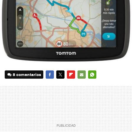
8 comentarios
FACEBOOK
TWITTER
FLIPBOARD
E-
WHATSAPP
MAIL