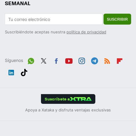
SEMANAL
SUSCRIBIR
Suscribiéndote aceptas nuestra
política de privacidad
Síguenos
Wh
Twit
Fac
You
Inst
Tele
RSS
Flip
ats
ter
ebo
tub
agr
gra
boa
Link
Tikt
App
ok
e
am
m
rd
edIn
ok
Suscríbete a
Apoya a Xataka y disfruta ventajas exclusivas