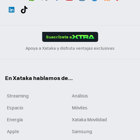
Wh
Twit
Fac
You
Inst
Tele
RSS
Flip
ats
ter
ebo
tub
agr
gra
boa
Link
Tikt
App
ok
e
am
m
rd
edI
ok
Suscríbete a
n
Apoya a Xataka y disfruta ventajas exclusivas
En Xataka hablamos de...
Streaming
Análisis
Espacio
Móviles
Energía
Xataka Movilidad
Apple
Samsung