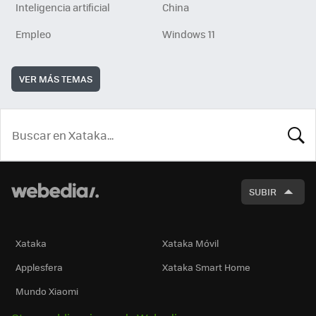
Inteligencia artificial
China
Empleo
Windows 11
VER MÁS TEMAS
BUSCA
SUBIR
Xataka
Xataka Móvil
Applesfera
Xataka Smart Home
Mundo Xiaomi