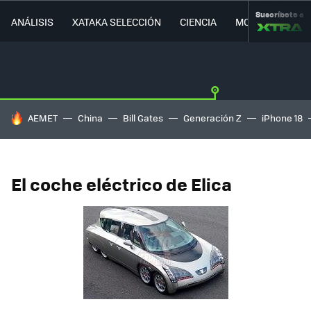
Suscríbete a
ANÁLISIS
XATAKA SELECCIÓN
CIENCIA
MOVILIDAD
HOY SE HABLA DE
AEMET
China
Bill Gates
Generación Z
iPhone 18
El coche eléctrico de Elica