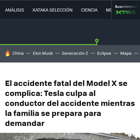
Suscríbete a
ANÁLISIS
XATAKA SELECCIÓN
CIENCIA
MOVILIDAD
HOY SE HABLA DE
China
Elon Musk
Generación Z
Eclipse
Mapa
El accidente fatal del Model X se
complica: Tesla culpa al
conductor del accidente mientras
la familia se prepara para
demandar