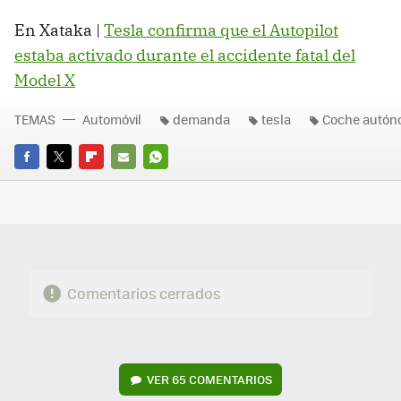
En Xataka |
Tesla confirma que el Autopilot
estaba activado durante el accidente fatal del
Model X
TEMAS
Automóvil
demanda
tesla
Coche autó
FACEBOOK
TWITTER
FLIPBOARD
E-
WHATSAPP
MAIL
Comentarios cerrados
VER
65 COMENTARIOS