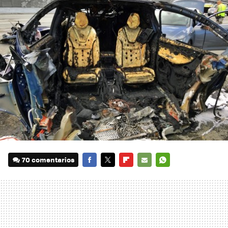
70 comentarios
FACEBOOK
TWITTER
FLIPBOARD
E-
WHATSAPP
MAIL