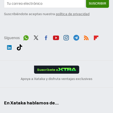
SUSCRIBIR
Suscribiéndote aceptas nuestra
política de privacidad
Síguenos
Wh
Twit
Fac
You
Inst
Tele
RSS
Flip
ats
ter
ebo
tub
agr
gra
boa
Link
Tikt
App
ok
e
am
m
rd
edI
ok
Suscríbete a
n
Apoya a Xataka y disfruta ventajas exclusivas
En Xataka hablamos de...