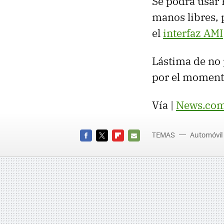
Se podrá usar 
manos libres, 
el
interfaz AMI
Lástima de no p
por el moment
Vía |
News.co
TEMAS
Automóvil
FACEBOOK
TWITTER
FLIPBOARD
E-
MAIL