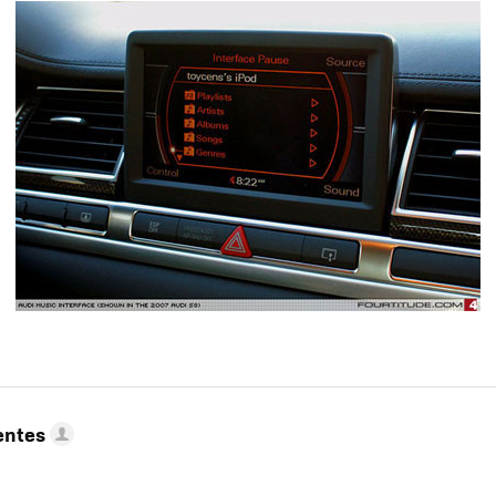
entes