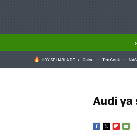
HOY SE HABLA DE
China
Tim Cook
NAS
Audi ya
FACEBOOK
TWITTER
FLIPBOARD
E-