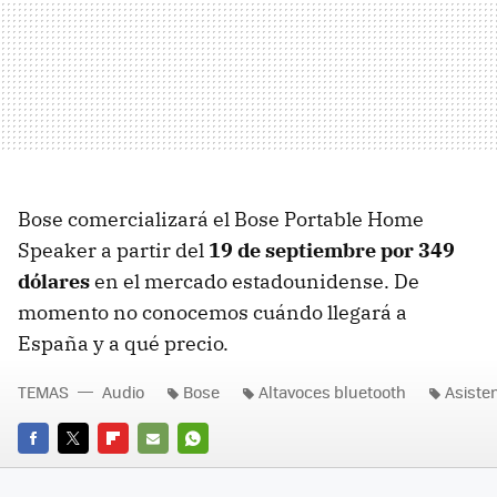
Bose comercializará el Bose Portable Home
Speaker a partir del
19 de septiembre por 349
dólares
en el mercado estadounidense. De
momento no conocemos cuándo llegará a
España y a qué precio.
TEMAS
Audio
Bose
Altavoces bluetooth
Asiste
FACEBOOK
TWITTER
FLIPBOARD
E-
WHATSAPP