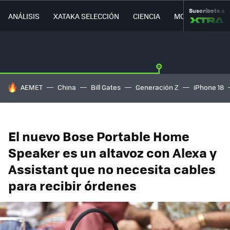
Suscríbete a
ANÁLISIS
XATAKA SELECCIÓN
CIENCIA
MOVILIDAD
HOY SE HABLA DE
AEMET
China
Bill Gates
Generación Z
iPhone 18
El nuevo Bose Portable Home
Speaker es un altavoz con Alexa y
Assistant que no necesita cables
para recibir órdenes