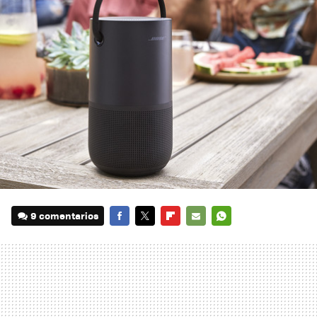
9 comentarios
FACEBOOK
TWITTER
FLIPBOARD
E-
WHATSAPP
MAIL