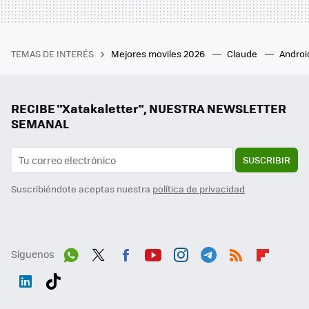
TEMAS DE INTERÉS
Mejores moviles 2026
Claude
Androi
RECIBE "Xatakaletter", NUESTRA NEWSLETTER
SEMANAL
SUSCRIBIR
Suscribiéndote aceptas nuestra
política de privacidad
Síguenos
Wh
Twit
Fac
You
Inst
Tele
RSS
Flip
ats
ter
ebo
tub
agr
gra
boa
Link
Tikt