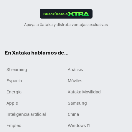
App
ok
e
am
m
rd
edI
ok
Suscríbete a
n
Apoya a Xataka y disfruta ventajas exclusivas
En Xataka hablamos de...
Streaming
Análisis
Espacio
Móviles
Energía
Xataka Movilidad
Apple
Samsung
Inteligencia artificial
China
Empleo
Windows 11