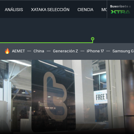
Suscríbete a
ANÁLISIS
XATAKA SELECCIÓN
CIENCIA
MOVILIDAD
HOY SE HABLA DE
AEMET
China
Generación Z
iPhone 17
Samsung G