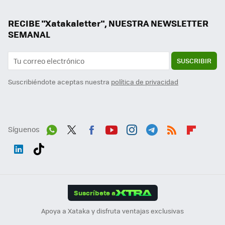
RECIBE "Xatakaletter", NUESTRA NEWSLETTER
SEMANAL
SUSCRIBIR
Suscribiéndote aceptas nuestra
política de privacidad
Síguenos
Wh
Twit
Fac
You
Inst
Tele
RSS
Flip
ats
ter
ebo
tub
agr
gra
boa
Link
Tikt
App
ok
e
am
m
rd
edI
ok
Suscríbete a
n
Apoya a Xataka y disfruta ventajas exclusivas