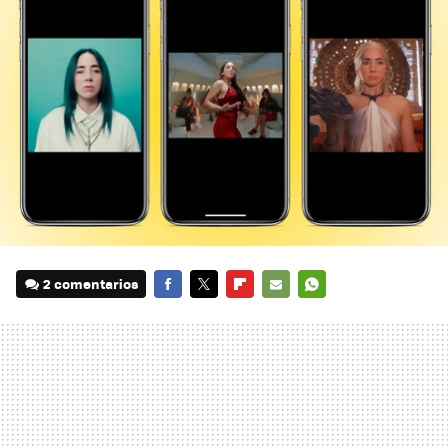
2 comentarios
FACEBOOK
TWITTER
FLIPBOARD
E-
WHATSAPP
MAIL