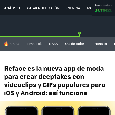
Suscríbete a
ANÁLISIS
XATAKA SELECCIÓN
CIENCIA
MOVILIDAD
HOY SE HABLA DE
China
Tim Cook
NASA
Ola de calor
iPhone 18
Reface es la nueva app de moda
para crear deepfakes con
videoclips y GIFs populares para
iOS y Android: así funciona