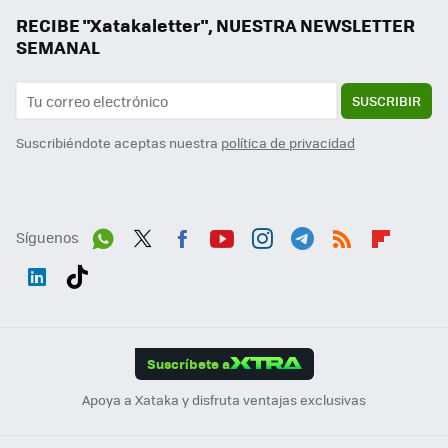
RECIBE "Xatakaletter", NUESTRA NEWSLETTER
SEMANAL
SUSCRIBIR
Suscribiéndote aceptas nuestra
política de privacidad
Síguenos
Wh
Twit
Fac
You
Inst
Tele
RSS
Flip
ats
ter
ebo
tub
agr
gra
boa
Link
Tikt
App
ok
e
am
m
rd
edI
ok
Suscríbete a
n
Apoya a Xataka y disfruta ventajas exclusivas