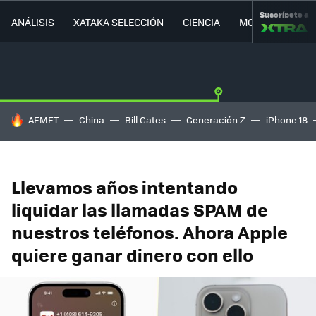
Suscríbete a
ANÁLISIS
XATAKA SELECCIÓN
CIENCIA
MOVILIDAD
HOY SE HABLA DE
AEMET
China
Bill Gates
Generación Z
iPhone 18
Llevamos años intentando
liquidar las llamadas SPAM de
nuestros teléfonos. Ahora Apple
quiere ganar dinero con ello