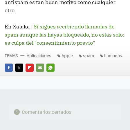
antispam es tan buen motivo como cualquier
otro.
En Xataka |
Si sigues recibiendo llamadas de
spam aunque las hayas bloqueado, no estás solo:
es culpa del "consentimiento previo"
TEMAS
Aplicaciones
Apple
spam
llamadas
FACEBOOK
TWITTER
FLIPBOARD
E-
WHATSAPP
MAIL
Comentarios cerrados