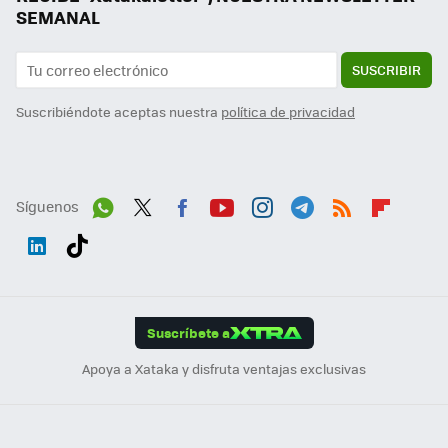
SEMANAL
SUSCRIBIR
Suscribiéndote aceptas nuestra
política de privacidad
Síguenos
Wh
Twit
Fac
You
Inst
Tele
RSS
Flip
ats
ter
ebo
tub
agr
gra
boa
Link
Tikt
App
ok
e
am
m
rd
edI
ok
Suscríbete a
n
Apoya a Xataka y disfruta ventajas exclusivas