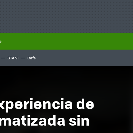
GTA VI
Café
xperiencia de
matizada sin