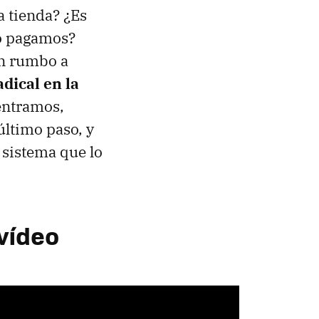
a tienda? ¿Es
mo pagamos?
ón rumbo a
dical en la
entramos,
último paso, y
 sistema que lo
vídeo