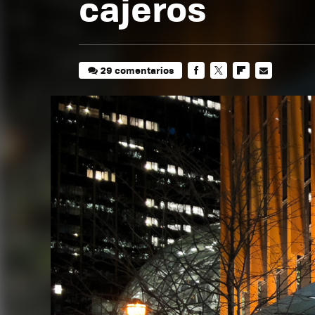
cajeros
29 comentarios
FACEBOOK
TWITTER
FLIPBOARD
E-
MAIL