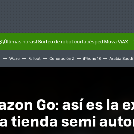
🌿¡Últimas horas! Sorteo de robot cortacésped Mova ViAX
a
Waze
Fallout
Generación Z
iPhone 18
Arabia Saudí
zon Go: así es la e
a tienda semi auto