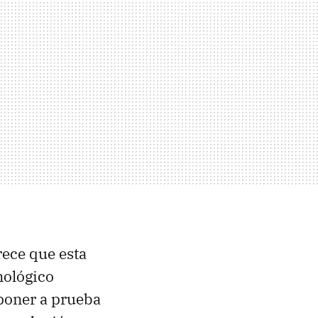
rece que esta
nológico
poner a prueba