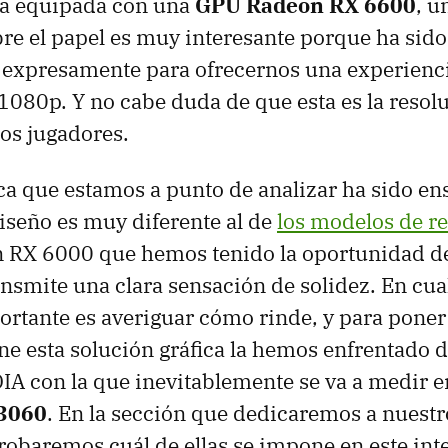
ta equipada con una
GPU Radeon RX 6600
, u
bre el papel es muy interesante porque ha sido
expresamente para ofrecernos una experienci
a 1080p. Y no cabe duda de que esta es la reso
los jugadores.
fica que estamos a punto de analizar ha sido e
iseño es muy diferente al de
los modelos de re
n RX 6000 que hemos tenido la oportunidad de
ansmite una clara sensación de solidez. En cual
rtante es averiguar cómo rinde, y para poner
e esta solución gráfica la hemos enfrentado de
DIA con la que inevitablemente se va a medir en
3060
. En la sección que dedicaremos a nuest
obaremos cuál de ellas se impone en este int