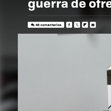
guerra de ofr
46 comentarios
FACEBOOK
TWITTER
FLIPBOARD
E-
MAIL