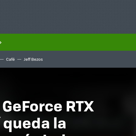
Café
Jeff Bezos
 GeForce RTX
í queda la