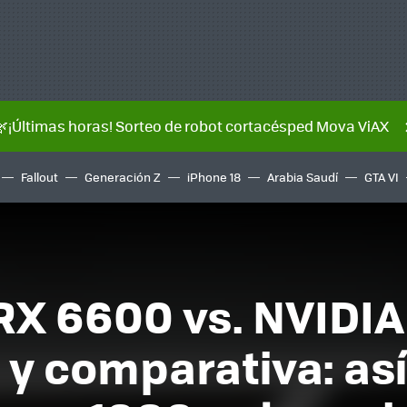
🌿¡Últimas horas! Sorteo de robot cortacésped Mova ViAX
Fallout
Generación Z
iPhone 18
Arabia Saudí
GTA VI
X 6600 vs. NVIDIA
 y comparativa: as