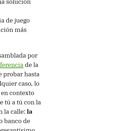
na solución
a de juego
lución más
nsamblada por
ferencia
de la
 probar hasta
quier caso, lo
 en contexto
 tú a tú con la
 la calle:
la
ro banco de
eresantísimo