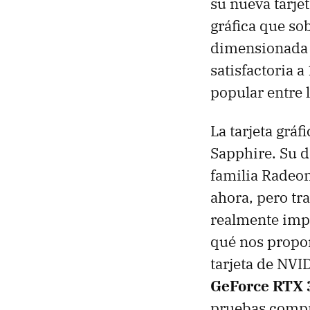
su nueva tarje
gráfica que so
dimensionada 
satisfactoria 
popular entre 
La tarjeta grá
Sapphire. Su d
familia Radeo
ahora, pero tr
realmente impo
qué nos propon
tarjeta de NVI
GeForce RTX 
pruebas compr