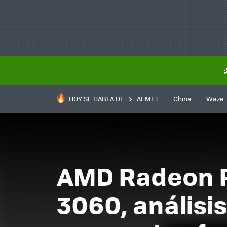
HOY SE HABLA DE
AEMET
China
Waze
AMD Radeon R
3060, análisis