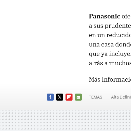
Panasonic
ofe
a sus prudente
en un reducido
una casa donde 
que ya incluye
atrás a muchos.
Más informaci
TEMAS
Alta Defin
ST10
FACEBOOK
TWITTER
FLIPBOARD
E-
MAIL