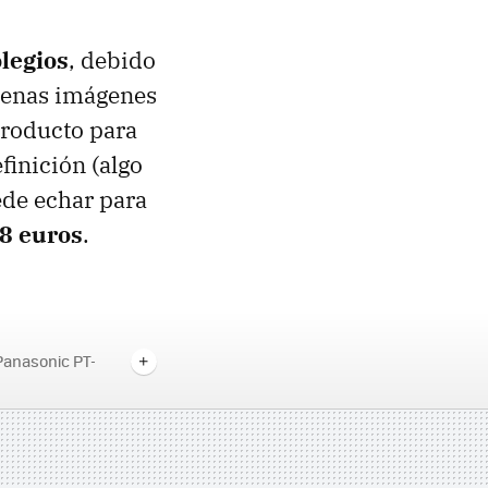
olegios
, debido
buenas imágenes
producto para
finición (algo
ede echar para
8 euros
.
Panasonic PT-