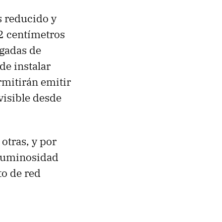
 reducido y
82 centímetros
gadas de
de instalar
rmitirán emitir
visible desde
otras, y por
 luminosidad
to de red