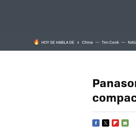
HOY SE HABLA DE
China
Tim Cook
NAS
Panason
compact
FACEBOOK
TWITTER
FLIPBOARD
E-