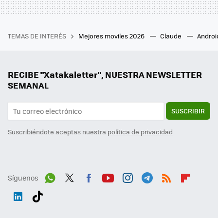
TEMAS DE INTERÉS
Mejores moviles 2026
Claude
Androi
RECIBE "Xatakaletter", NUESTRA NEWSLETTER
SEMANAL
SUSCRIBIR
Suscribiéndote aceptas nuestra
política de privacidad
Síguenos
Wh
Twit
Fac
You
Inst
Tele
RSS
Flip
ats
ter
ebo
tub
agr
gra
boa
Link
Tikt