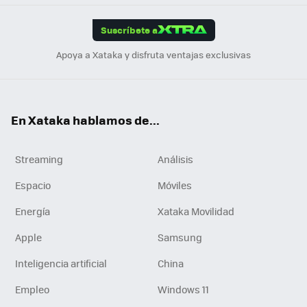
App
ok
e
am
m
rd
edI
ok
Suscríbete a
n
Apoya a Xataka y disfruta ventajas exclusivas
En Xataka hablamos de...
Streaming
Análisis
Espacio
Móviles
Energía
Xataka Movilidad
Apple
Samsung
Inteligencia artificial
China
Empleo
Windows 11