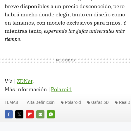
breve disponibles a un precio desconocido, pero
habrá mucho donde elegir, tanto en diseño como
en tamaños, con modelo exclusivos para niños. Y
mientras tanto,
esperando las gafas universales más
tiempo
.
Vía |
ZDNet
.
Más información |
Polaroid
.
TEMAS
Alta Definición
Polaroid
Gafas 3D
RealD
FACEBOOK
TWITTER
FLIPBOARD
E-
WHATSAPP
MAIL