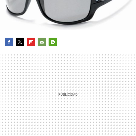
FACEBOOK
TWITTER
FLIPBOARD
E-
WHATSAPP
MAIL