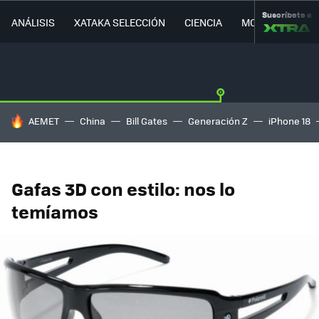
Suscríbete a
ANÁLISIS
XATAKA SELECCIÓN
CIENCIA
MOVILIDAD
HOY SE HABLA DE
AEMET
China
Bill Gates
Generación Z
iPhone 18
Gafas 3D con estilo: nos lo
temíamos