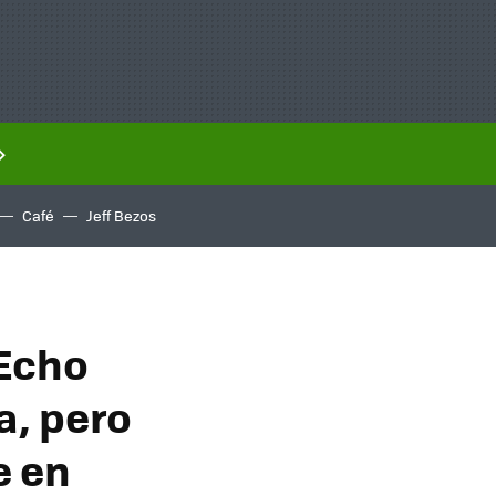
Café
Jeff Bezos
 Echo
a, pero
e en