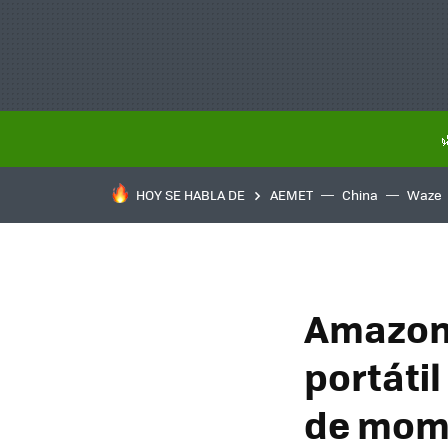
HOY SE HABLA DE
AEMET
China
Waze
Amazon 
portátil
de mome