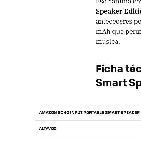
Eso cambia co
Speaker Editi
anteceosres pe
mAh que permi
música.
Ficha té
Smart Sp
AMAZON ECHO INPUT PORTABLE SMART SPEAKER 
ALTAVOZ