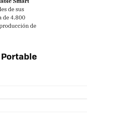
able Smart
des de sus
a de 4.800
eproducción de
 Portable