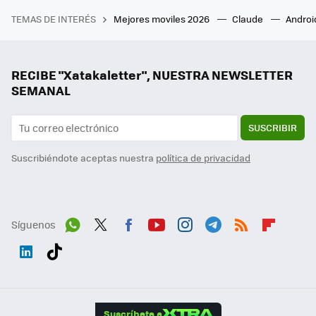
TEMAS DE INTERÉS
Mejores moviles 2026
Claude
Androi
RECIBE "Xatakaletter", NUESTRA NEWSLETTER
SEMANAL
SUSCRIBIR
Suscribiéndote aceptas nuestra
política de privacidad
Síguenos
Wh
Twit
Fac
You
Inst
Tele
RSS
Flip
ats
ter
ebo
tub
agr
gra
boa
Link
Tikt
App
ok
e
am
m
rd
edI
ok
Suscríbete a