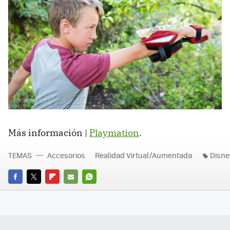
Más información |
Playmation
.
TEMAS
Accesorios
Realidad Virtual/Aumentada
Disne
FACEBOOK
TWITTER
FLIPBOARD
E-
WHATSAPP
MAIL