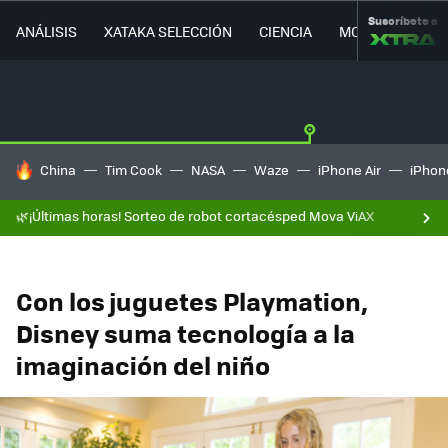
Suscríbete a
ANÁLISIS
XATAKA SELECCIÓN
CIENCIA
MOVILIDAD
HOY SE HABLA DE
China
Tim Cook
NASA
Waze
iPhone Air
iPhone
🌿¡Últimas horas! Sorteo de robot cortacésped Mova ViAX
Con los juguetes Playmation,
Disney suma tecnología a la
imaginación del niño