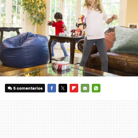
5 comentarios
FACEBOOK
TWITTER
FLIPBOARD
E-
WHATSAPP
MAIL