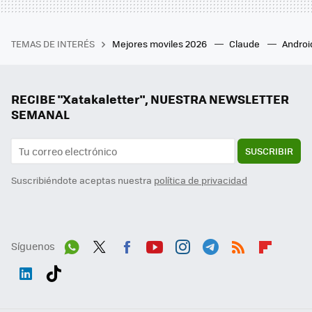
TEMAS DE INTERÉS
Mejores moviles 2026
Claude
Androi
RECIBE "Xatakaletter", NUESTRA NEWSLETTER
SEMANAL
SUSCRIBIR
Suscribiéndote aceptas nuestra
política de privacidad
Síguenos
Wh
Twit
Fac
You
Inst
Tele
RSS
Flip
ats
ter
ebo
tub
agr
gra
boa
Link
Tikt
App
ok
e
am
m
rd