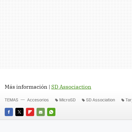
Más información |
SD Associaction
TEMAS
Accesorios
MicroSD
SD Association
Tar
FACEBOOK
TWITTER
FLIPBOARD
E-
WHATSAPP
MAIL