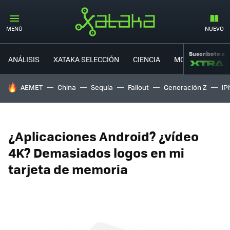
MENÚ
NUEVO
Suscríbete a
ANÁLISIS
XATAKA SELECCIÓN
CIENCIA
MOVILIDAD
HOY SE HABLA DE
AEMET
China
Sequía
Fallout
Generación Z
iP
¿Aplicaciones Android? ¿vídeo
4K? Demasiados logos en mi
tarjeta de memoria