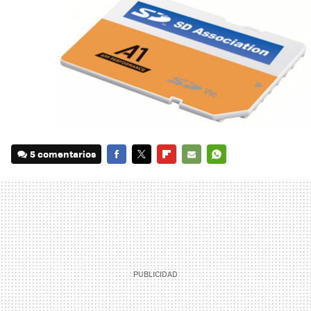
5 comentarios
FACEBOOK
TWITTER
FLIPBOARD
E-
WHATSAPP
MAIL