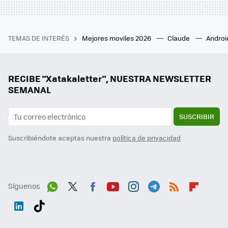
TEMAS DE INTERÉS
Mejores moviles 2026
Claude
Androi
RECIBE "Xatakaletter", NUESTRA NEWSLETTER
SEMANAL
SUSCRIBIR
Suscribiéndote aceptas nuestra
política de privacidad
Síguenos
Wh
Twit
Fac
You
Inst
Tele
RSS
Flip
ats
ter
ebo
tub
agr
gra
boa
Link
Tikt