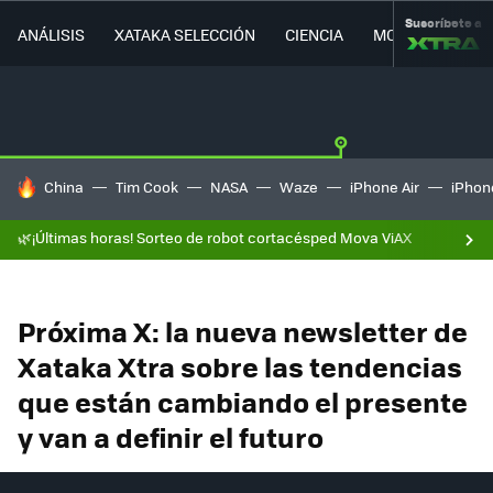
Suscríbete a
ANÁLISIS
XATAKA SELECCIÓN
CIENCIA
MOVILIDAD
HOY SE HABLA DE
China
Tim Cook
NASA
Waze
iPhone Air
iPhone
🌿¡Últimas horas! Sorteo de robot cortacésped Mova ViAX
Próxima X: la nueva newsletter de
Xataka Xtra sobre las tendencias
que están cambiando el presente
y van a definir el futuro