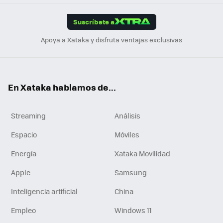
App
ok
e
am
m
rd
edI
ok
Suscríbete a
n
Apoya a Xataka y disfruta ventajas exclusivas
En Xataka hablamos de...
Streaming
Análisis
Espacio
Móviles
Energía
Xataka Movilidad
Apple
Samsung
Inteligencia artificial
China
Empleo
Windows 11