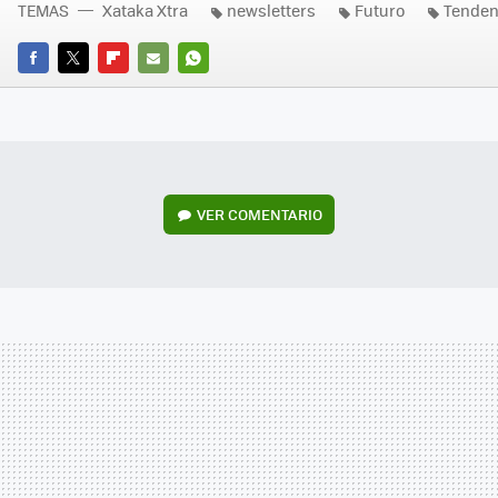
TEMAS
Xataka Xtra
newsletters
Futuro
Tenden
FACEBOOK
TWITTER
FLIPBOARD
E-
WHATSAPP
MAIL
VER
COMENTARIO