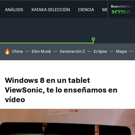
Suscríbete a
ANÁLISIS
XATAKA SELECCIÓN
CIENCIA
MOVILIDAD
HOY SE HABLA DE
China
Elon Musk
Generación Z
Eclipse
Mapa
Windows 8 en un tablet
ViewSonic, te lo enseñamos en
vídeo