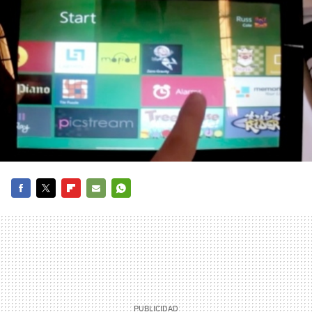
FACEBOOK
TWITTER
FLIPBOARD
E-
WHATSAPP
MAIL