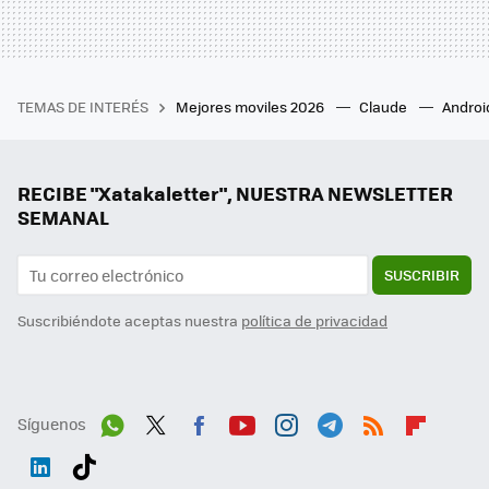
TEMAS DE INTERÉS
Mejores moviles 2026
Claude
Androi
RECIBE "Xatakaletter", NUESTRA NEWSLETTER
SEMANAL
SUSCRIBIR
Suscribiéndote aceptas nuestra
política de privacidad
Síguenos
Wh
Twit
Fac
You
Inst
Tele
RSS
Flip