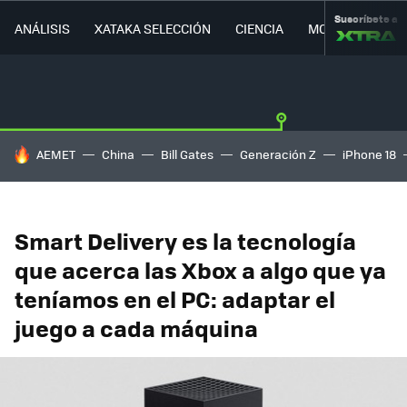
Suscríbete a
ANÁLISIS
XATAKA SELECCIÓN
CIENCIA
MOVILIDAD
HOY SE HABLA DE
AEMET
China
Bill Gates
Generación Z
iPhone 18
Smart Delivery es la tecnología
que acerca las Xbox a algo que ya
teníamos en el PC: adaptar el
juego a cada máquina