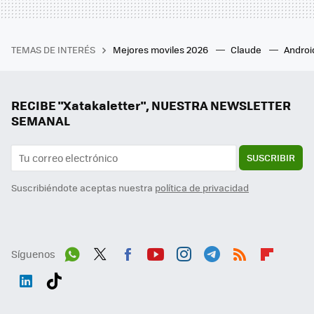
TEMAS DE INTERÉS
Mejores moviles 2026
Claude
Androi
RECIBE "Xatakaletter", NUESTRA NEWSLETTER
SEMANAL
SUSCRIBIR
Suscribiéndote aceptas nuestra
política de privacidad
Síguenos
Wh
Twit
Fac
You
Inst
Tele
RSS
Flip
ats
ter
ebo
tub
agr
gra
boa
Link
Tikt