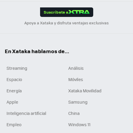
App
ok
e
am
m
rd
edI
ok
Suscríbete a
n
Apoya a Xataka y disfruta ventajas exclusivas
En Xataka hablamos de...
Streaming
Análisis
Espacio
Móviles
Energía
Xataka Movilidad
Apple
Samsung
Inteligencia artificial
China
Empleo
Windows 11