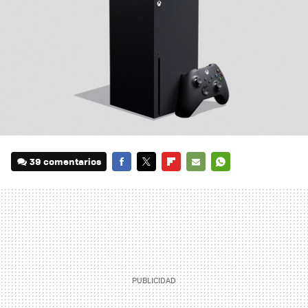
39 comentarios
FACEBOOK
TWITTER
FLIPBOARD
E-
WHATSAPP
MAIL