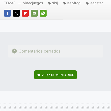
TEMAS
Videojuegos
didj
leapfrog
leapster
FACEBOOK
TWITTER
FLIPBOARD
E-
WHATSAPP
MAIL
Comentarios cerrados
VER
3 COMENTARIOS