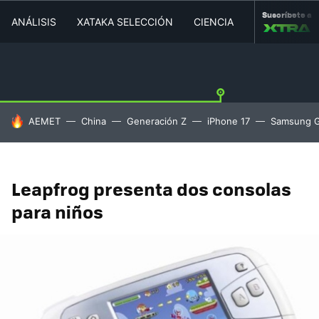
Suscríbete a
ANÁLISIS
XATAKA SELECCIÓN
CIENCIA
MOVILIDAD
HOY SE HABLA DE
AEMET
China
Generación Z
iPhone 17
Samsung G
Leapfrog presenta dos consolas
para niños