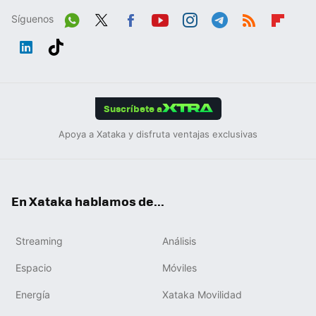
Síguenos
Wh
Twit
Fac
You
Inst
Tele
RSS
Flip
ats
ter
ebo
tub
agr
gra
boa
Link
Tikt
App
ok
e
am
m
rd
edIn
ok
Suscríbete a
Apoya a Xataka y disfruta ventajas exclusivas
En Xataka hablamos de...
Streaming
Análisis
Espacio
Móviles
Energía
Xataka Movilidad