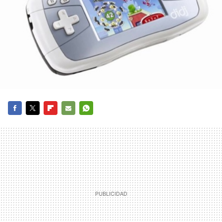
FACEBOOK
TWITTER
FLIPBOARD
E-
WHATSAPP
MAIL