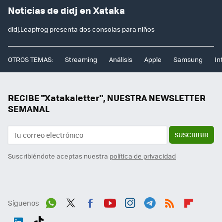
Noticias de didj en Xataka
didj:Leapfrog presenta dos consolas para niños
OTROS TEMAS:
Streaming
Análisis
Apple
Samsung
In
RECIBE "Xatakaletter", NUESTRA NEWSLETTER
SEMANAL
SUSCRIBIR
Suscribiéndote aceptas nuestra
política de privacidad
Síguenos
Wh
Twit
Fac
You
Inst
Tele
RSS
Flip