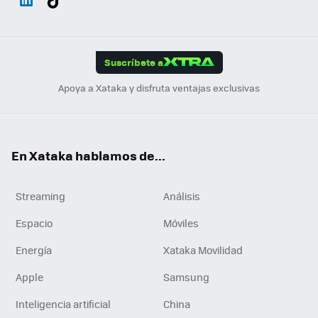
ats
ter
ebo
tub
agr
gra
boa
Link
Tikt
App
ok
e
am
m
rd
edI
ok
Suscríbete a
n
Apoya a Xataka y disfruta ventajas exclusivas
En Xataka hablamos de...
Streaming
Análisis
Espacio
Móviles
Energía
Xataka Movilidad
Apple
Samsung
Inteligencia artificial
China