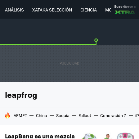
Suscríbete a
ANÁLISIS
XATAKA SELECCIÓN
CIENCIA
MOVILIDAD
leapfrog
HOY SE HABLA DE
AEMET
China
Sequía
Fallout
Generación Z
i
LeapBand es una mezcla