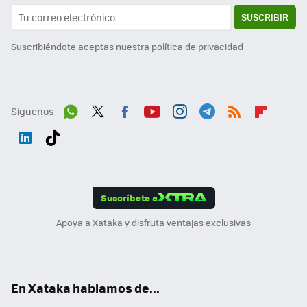
SUSCRIBIR
Suscribiéndote aceptas nuestra
política de privacidad
Síguenos
Wh
Twit
Fac
You
Inst
Tele
RSS
Flip
ats
ter
ebo
tub
agr
gra
boa
Link
Tikt
App
ok
e
am
m
rd
edI
ok
Suscríbete a
n
Apoya a Xataka y disfruta ventajas exclusivas
En Xataka hablamos de...