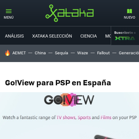
MENÚ
NUEVO
Suscríbete a
ANÁLISIS
XATAKA SELECCIÓN
CIENCIA
MOVILIDAD
HOY SE HABLA DE
AEMET
China
Sequía
Waze
Fallout
Generació
Go!View para PSP en España