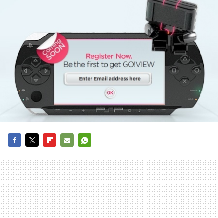
FACEBOOK
TWITTER
FLIPBOARD
E-
WHATSAPP
MAIL