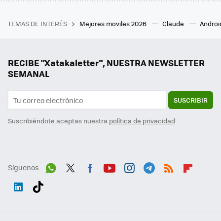
TEMAS DE INTERÉS
Mejores moviles 2026
Claude
Androi
RECIBE "Xatakaletter", NUESTRA NEWSLETTER
SEMANAL
SUSCRIBIR
Suscribiéndote aceptas nuestra
política de privacidad
Síguenos
Wh
Twit
Fac
You
Inst
Tele
RSS
Flip
ats
ter
ebo
tub
agr
gra
boa
Link
Tikt
App
ok
e
am
m
rd
edI
ok