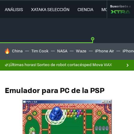
Suscríbete a
ANÁLISIS
XATAKA SELECCIÓN
CIENCIA
MOVILIDAD
HOY SE HABLA DE
China
Tim Cook
NASA
Waze
iPhone Air
iPhone
🌿¡Últimas horas! Sorteo de robot cortacésped Mova ViAX
Emulador para PC de la PSP