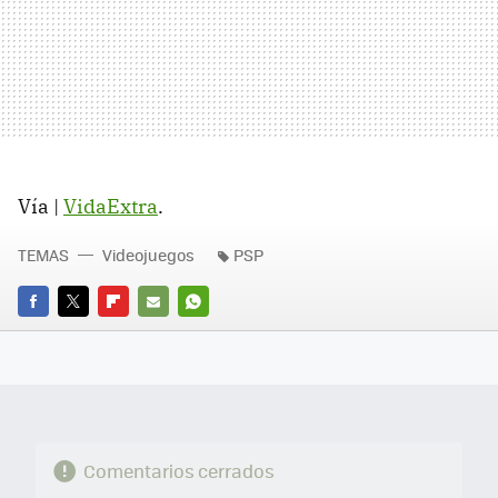
Vía |
VidaExtra
.
TEMAS
Videojuegos
PSP
FACEBOOK
TWITTER
FLIPBOARD
E-
WHATSAPP
MAIL
Comentarios cerrados