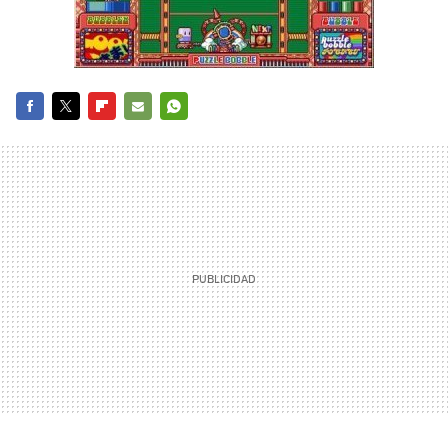
FACEBOOK
TWITTER
FLIPBOARD
E-
WHATSAPP
MAIL