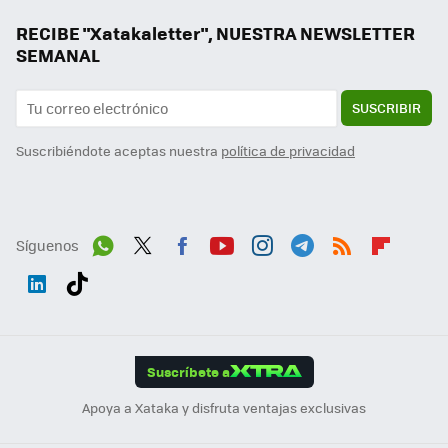
RECIBE "Xatakaletter", NUESTRA NEWSLETTER
SEMANAL
SUSCRIBIR
Suscribiéndote aceptas nuestra
política de privacidad
Síguenos
Wh
Twit
Fac
You
Inst
Tele
RSS
Flip
ats
ter
ebo
tub
agr
gra
boa
Link
Tikt
App
ok
e
am
m
rd
edI
ok
Suscríbete a
n
Apoya a Xataka y disfruta ventajas exclusivas