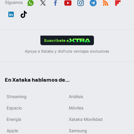
Síguenos
Wh
Twit
Fac
You
Inst
Tele
RSS
Flip
ats
ter
ebo
tub
agr
gra
boa
Link
Tikt
App
ok
e
am
m
rd
edIn
ok
Suscríbete a
Apoya a Xataka y disfruta ventajas exclusivas
En Xataka hablamos de...
Streaming
Análisis
Espacio
Móviles
Energía
Xataka Movilidad
Apple
Samsung