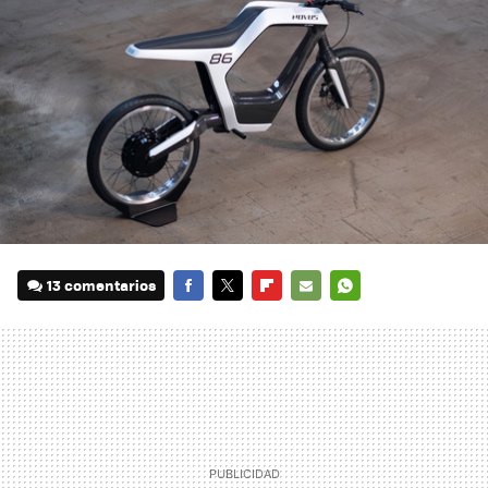
13 comentarios
FACEBOOK
TWITTER
FLIPBOARD
E-
WHATSAPP
MAIL