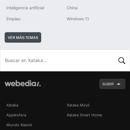
Inteligencia artificial
China
Empleo
Windows 11
VER MÁS TEMAS
BUSCA
SUBIR
Xataka
Xataka Móvil
Applesfera
Xataka Smart Home
Mundo Xiaomi