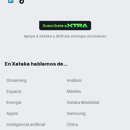
ats
ter
ebo
tub
agr
gra
boa
Link
Tikt
App
ok
e
am
m
rd
edI
ok
Suscríbete a
n
Apoya a Xataka y disfruta ventajas exclusivas
En Xataka hablamos de...
Streaming
Análisis
Espacio
Móviles
Energía
Xataka Movilidad
Apple
Samsung
Inteligencia artificial
China