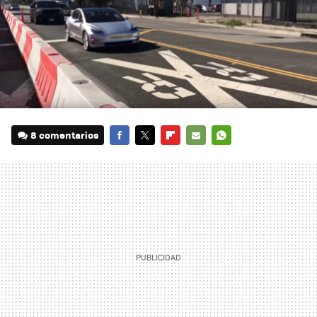
8 comentarios
FACEBOOK
TWITTER
FLIPBOARD
E-
WHATSAPP
MAIL