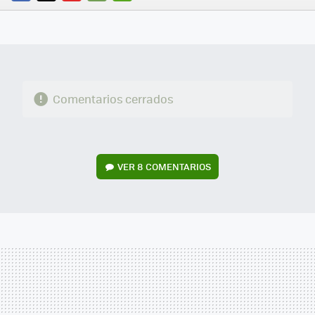
FACEBOOK
TWITTER
FLIPBOARD
E-
WHATSAPP
MAIL
Comentarios cerrados
VER
8 COMENTARIOS