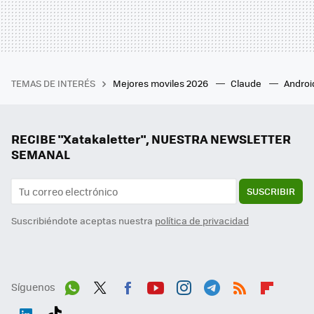
TEMAS DE INTERÉS
Mejores moviles 2026
Claude
Androi
RECIBE "Xatakaletter", NUESTRA NEWSLETTER
SEMANAL
SUSCRIBIR
Suscribiéndote aceptas nuestra
política de privacidad
Síguenos
Wh
Twit
Fac
You
Inst
Tele
RSS
Flip