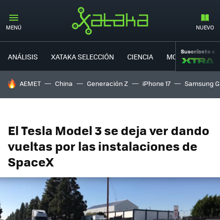
MENÚ
NUEVO
Suscríbete a
ANÁLISIS
XATAKA SELECCIÓN
CIENCIA
MOVILIDAD
HOY SE HABLA DE
AEMET
China
Generación Z
iPhone 17
Samsung G
El Tesla Model 3 se deja ver dando
vueltas por las instalaciones de
SpaceX