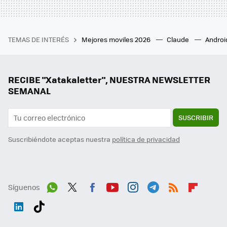
TEMAS DE INTERÉS
Mejores moviles 2026
Claude
Androi
RECIBE "Xatakaletter", NUESTRA NEWSLETTER
SEMANAL
SUSCRIBIR
Suscribiéndote aceptas nuestra
política de privacidad
Síguenos
Wh
Twit
Fac
You
Inst
Tele
RSS
Flip
ats
ter
ebo
tub
agr
gra
boa
Link
Tikt