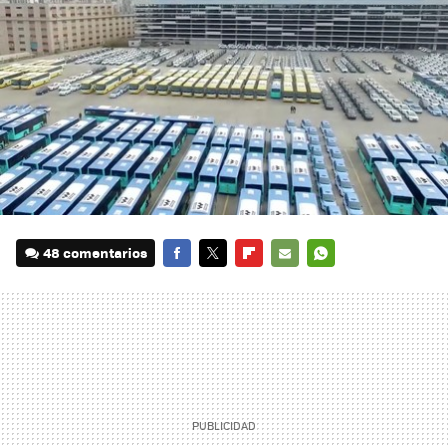
48 comentarios
FACEBOOK
TWITTER
FLIPBOARD
E-
WHATSAPP
MAIL