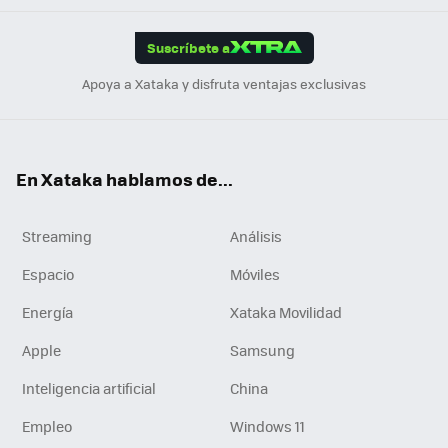
App
ok
e
am
m
rd
edI
ok
Suscríbete a
n
Apoya a Xataka y disfruta ventajas exclusivas
En Xataka hablamos de...
Streaming
Análisis
Espacio
Móviles
Energía
Xataka Movilidad
Apple
Samsung
Inteligencia artificial
China
Empleo
Windows 11