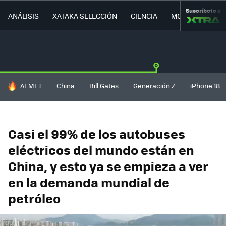
Suscríbete a
ANÁLISIS
XATAKA SELECCIÓN
CIENCIA
MOVILIDAD
HOY SE HABLA DE
AEMET
China
Bill Gates
Generación Z
iPhone 18
Casi el 99% de los autobuses
eléctricos del mundo están en
China, y esto ya se empieza a ver
en la demanda mundial de
petróleo