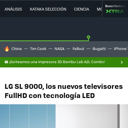
Suscríbete a
ANÁLISIS
XATAKA SELECCIÓN
CIENCIA
MOVILIDAD
HOY SE HABLA DE
China
Tim Cook
NASA
Fallout
Bugatti
iPhone 
🖨️ ¡Sorteamos una impresora 3D Bambu Lab A2L Combo!
LG SL 9000, los nuevos televisores
FullHD con tecnología LED