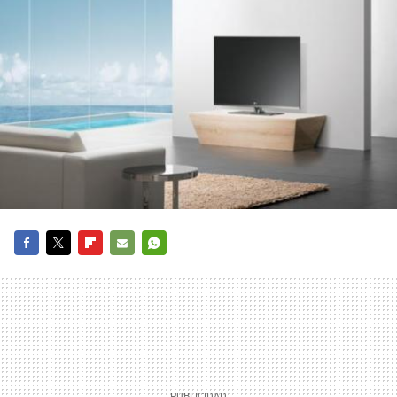
FACEBOOK
TWITTER
FLIPBOARD
E-
WHATSAPP
MAIL