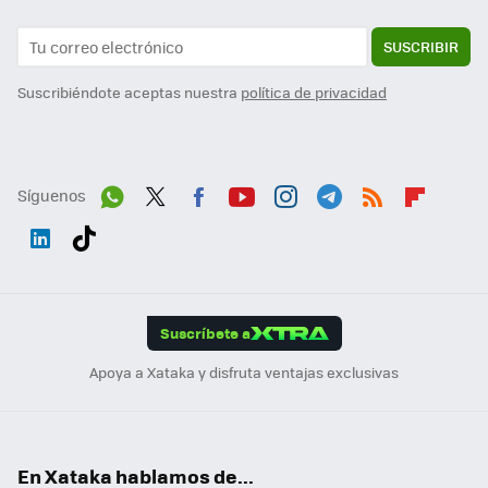
SUSCRIBIR
Suscribiéndote aceptas nuestra
política de privacidad
Síguenos
Wh
Twit
Fac
You
Inst
Tele
RSS
Flip
ats
ter
ebo
tub
agr
gra
boa
Link
Tikt
App
ok
e
am
m
rd
edI
ok
Suscríbete a
n
Apoya a Xataka y disfruta ventajas exclusivas
En Xataka hablamos de...