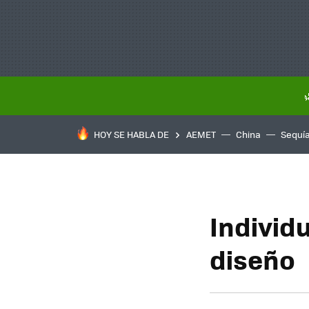
HOY SE HABLA DE
AEMET
China
Sequí
Individ
diseño