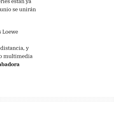
ries están ya
 junio se unirán
s Loewe
distancia, y
do multimedia
abadora