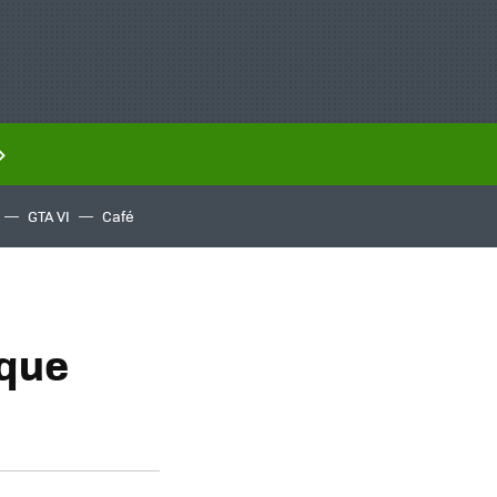
GTA VI
Café
 que