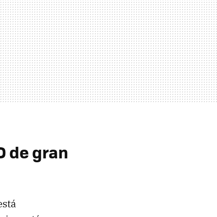
D
de gran
está