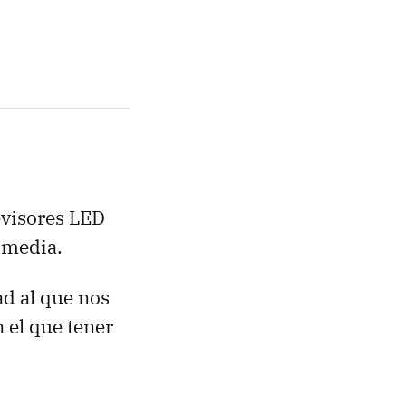
evisores
LED
imedia.
ad al que nos
 el que tener