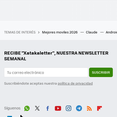
TEMAS DE INTERÉS
Mejores moviles 2026
Claude
Androi
RECIBE "Xatakaletter", NUESTRA NEWSLETTER
SEMANAL
SUSCRIBIR
Suscribiéndote aceptas nuestra
política de privacidad
Síguenos
Wh
Twit
Fac
You
Inst
Tele
RSS
Flip