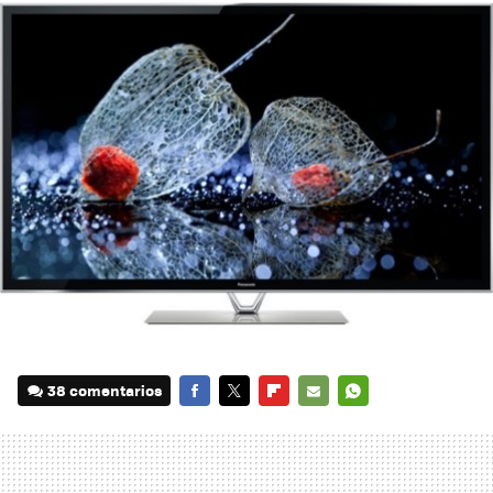
38 comentarios
FACEBOOK
TWITTER
FLIPBOARD
E-
WHATSAPP
MAIL