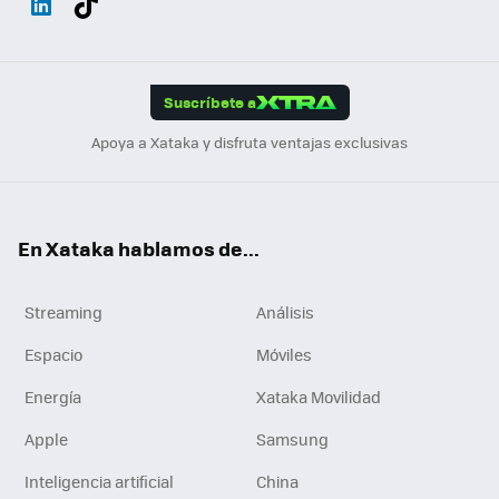
ats
ter
ebo
tub
agr
gra
boa
Link
Tikt
App
ok
e
am
m
rd
edI
ok
Suscríbete a
n
Apoya a Xataka y disfruta ventajas exclusivas
En Xataka hablamos de...
Streaming
Análisis
Espacio
Móviles
Energía
Xataka Movilidad
Apple
Samsung
Inteligencia artificial
China