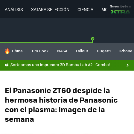
Suscríbete a
ANÁLISIS
XATAKA SELECCIÓN
CIENCIA
MOVILIDAD
HOY SE HABLA DE
China
Tim Cook
NASA
Fallout
Bugatti
iPhone 
🖨️ ¡Sorteamos una impresora 3D Bambu Lab A2L Combo!
El Panasonic ZT60 despide la
hermosa historia de Panasonic
con el plasma: imagen de la
semana