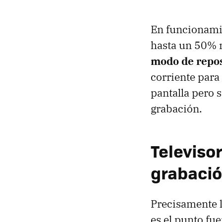
En funcionami
hasta un 50% 
modo de repo
corriente para
pantalla pero 
grabación.
Televiso
grabació
Precisamente 
es el punto fu