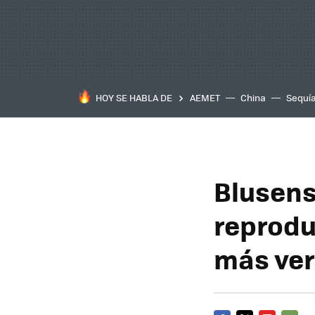
HOY SE HABLA DE
AEMET
China
Sequí
Blusens
reprodu
más ve