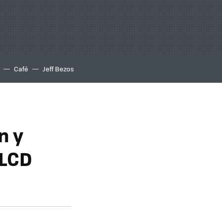
Café
Jeff Bezos
n y
 LCD