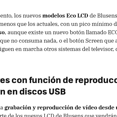
ento, los nuevos
modelos Eco LCD
de Blusen
menos que los actuales, con un pico mínimo 
so
, aunque existe un nuevo botón llamado
EC
 que no consuma nada, o el botón Screen que 
siguen en marcha otros sistemas del televisor,
res con función de reproduc
n en discos USB
la
grabación y reproducción de vídeo desde
erte de los nuevos
LCD
de Blusens que vendrán