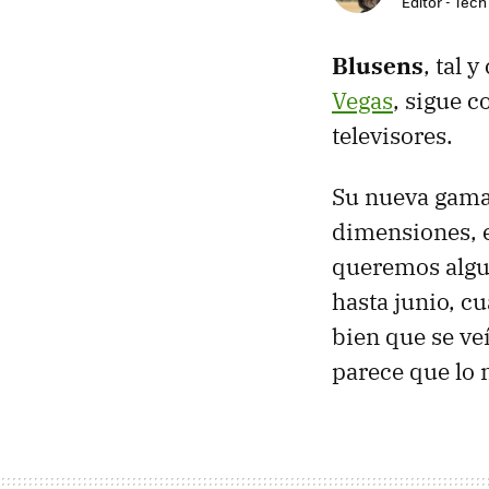
Editor - Tech
Blusens
, tal
Vegas
, sigue c
televisores.
Su nueva gam
dimensiones, e
queremos algu
hasta junio, c
bien que se ve
parece que lo 