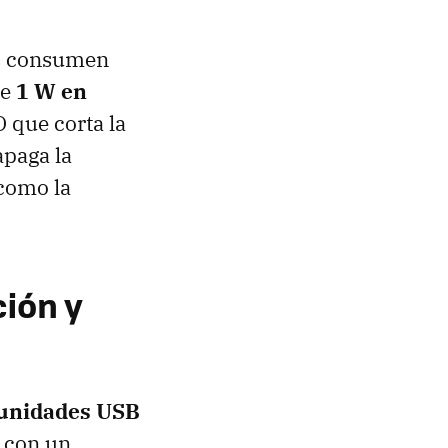
s consumen
de
1 W en
O
que corta la
apaga la
 como la
ción y
 unidades USB
 con un