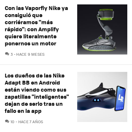
Con las Vaporfly Nike ya
consiguió que
corriéramos "más
rápido": con Amplify
quiere literalmente
ponernos un motor
COMENTARIOS
3
HACE 9 MESES
Los dueños de las Nike
Adapt BB en Android
están viendo como sus
zapatillas "inteligentes"
dejan de serlo tras un
fallo en la app
COMENTARIOS
10
HACE 7 AÑOS