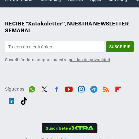
RECIBE "Xatakaletter", NUESTRA NEWSLETTER
SEMANAL
SUSCRIBIR
Suscribiéndote aceptas nuestra
política de privacidad
Síguenos
Wh
Twit
Fac
You
Inst
Tele
RSS
Flip
ats
ter
ebo
tub
agr
gra
boa
Link
Tikt
App
ok
e
am
m
rd
edI
ok
Suscríbete a
n