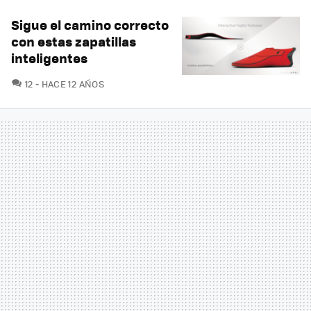
Sigue el camino correcto
con estas zapatillas
inteligentes
COMENTARIOS
12
HACE 12 AÑOS