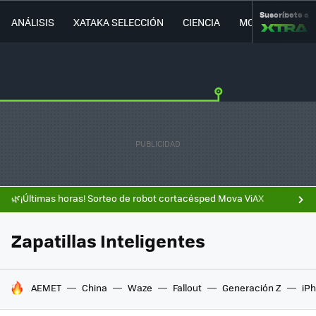
Suscríbete a
ANÁLISIS
XATAKA SELECCIÓN
CIENCIA
MOVILIDAD
🌿¡Últimas horas! Sorteo de robot cortacésped Mova ViAX
Zapatillas Inteligentes
HOY SE HABLA DE
AEMET
China
Waze
Fallout
Generación Z
iPh