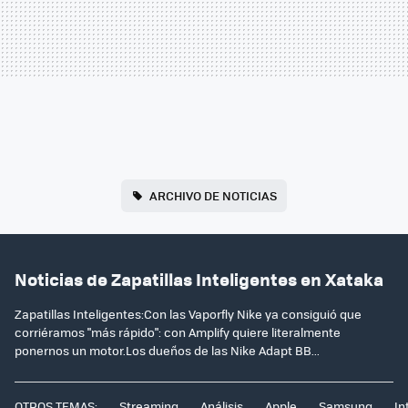
ARCHIVO DE NOTICIAS
Noticias de Zapatillas Inteligentes en Xataka
Zapatillas Inteligentes:Con las Vaporfly Nike ya consiguió que
corriéramos "más rápido": con Amplify quiere literalmente
ponernos un motor.Los dueños de las Nike Adapt BB...
OTROS TEMAS:
Streaming
Análisis
Apple
Samsung
In