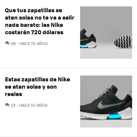
Que tus zapatillas se
aten solas no te va a salir
nada barato: las Nike
costarán 720 dólares
COMENTARIOS
28
HACE 10 AÑOS
Estas zapatillas de Nike
se atan solas y son
reales
COMENTARIOS
23
HACE 10 AÑOS