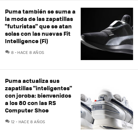
Puma también se suma a
la moda de las zapatillas
"futuristas" que se atan
solas con las nuevas Fit
Intelligence (Fi)
COMENTARIOS
8
HACE 8 AÑOS
Puma actualiza sus
zapatillas "inteligentes"
con joroba: bienvenidos
a los 80 con las RS
Computer Shoe
COMENTARIOS
12
HACE 8 AÑOS