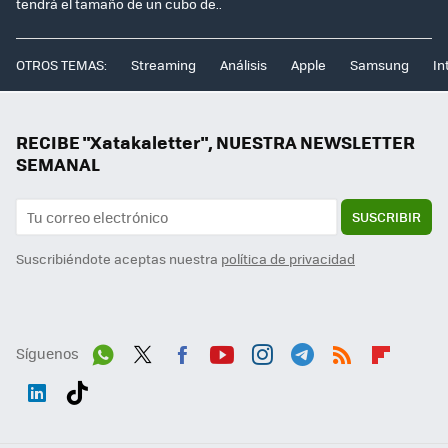
tendrá el tamaño de un cubo de..
OTROS TEMAS:
Streaming
Análisis
Apple
Samsung
In
RECIBE "Xatakaletter", NUESTRA NEWSLETTER
SEMANAL
SUSCRIBIR
Suscribiéndote aceptas nuestra
política de privacidad
Síguenos
Wh
Twit
Fac
You
Inst
Tele
RSS
Flip
ats
ter
ebo
tub
agr
gra
boa
Link
Tikt
App
ok
e
am
m
rd