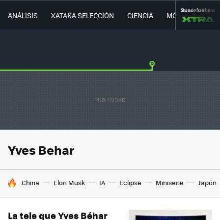
Suscríbete a
ANÁLISIS
XATAKA SELECCIÓN
CIENCIA
MOVILIDAD
Yves Behar
HOY SE HABLA DE
China
Elon Musk
IA
Eclipse
Miniserie
Japón
La tele que Yves Béhar