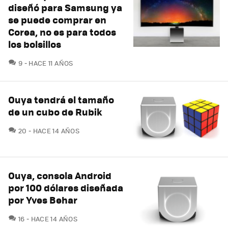
diseñó para Samsung ya
se puede comprar en
Corea, no es para todos
los bolsillos
COMENTARIOS
9
HACE 11 AÑOS
Ouya tendrá el tamaño
de un cubo de Rubik
COMENTARIOS
20
HACE 14 AÑOS
Ouya, consola Android
por 100 dólares diseñada
por Yves Behar
COMENTARIOS
16
HACE 14 AÑOS