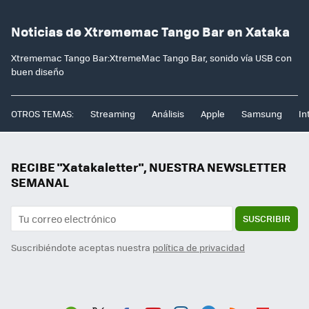
Noticias de Xtrememac Tango Bar en Xataka
Xtrememac Tango Bar:XtremeMac Tango Bar, sonido vía USB con
buen diseño
OTROS TEMAS:
Streaming
Análisis
Apple
Samsung
In
RECIBE "Xatakaletter", NUESTRA NEWSLETTER
SEMANAL
SUSCRIBIR
Suscribiéndote aceptas nuestra
política de privacidad