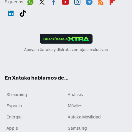
Síguenos
Wh
Twit
Fac
You
Inst
Tele
RSS
Flip
ats
ter
ebo
tub
agr
gra
boa
Link
Tikt
App
ok
e
am
m
rd
edI
ok
Suscríbete a
n
Apoya a Xataka y disfruta ventajas exclusivas
En Xataka hablamos de...
Streaming
Análisis
Espacio
Móviles
Energía
Xataka Movilidad
Apple
Samsung