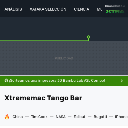
Suscríbete a
ANÁLISIS
XATAKA SELECCIÓN
CIENCIA
MOVILIDAD
🖨️ ¡Sorteamos una impresora 3D Bambu Lab A2L Combo!
Xtrememac Tango Bar
HOY SE HABLA DE
China
Tim Cook
NASA
Fallout
Bugatti
iPhone 