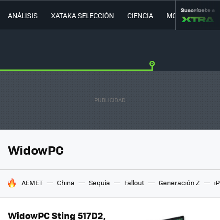
Suscríbete a
ANÁLISIS
XATAKA SELECCIÓN
CIENCIA
MOVILIDAD
WidowPC
HOY SE HABLA DE
AEMET
China
Sequía
Fallout
Generación Z
i
WidowPC Sting 517D2,