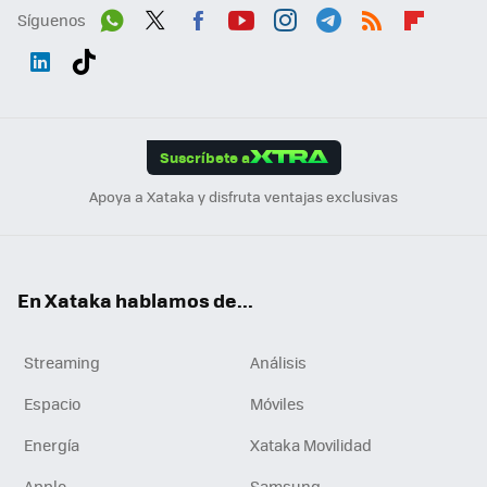
Síguenos
Wh
Twit
Fac
You
Inst
Tele
RSS
Flip
ats
ter
ebo
tub
agr
gra
boa
Link
Tikt
App
ok
e
am
m
rd
edI
ok
Suscríbete a
n
Apoya a Xataka y disfruta ventajas exclusivas
En Xataka hablamos de...
Streaming
Análisis
Espacio
Móviles
Energía
Xataka Movilidad
Apple
Samsung