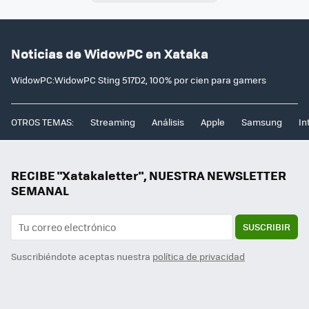
Noticias de WidowPC en Xataka
WidowPC:WidowPC Sting 517D2, 100% por cien para gamers
OTROS TEMAS:
Streaming
Análisis
Apple
Samsung
In
RECIBE "Xatakaletter", NUESTRA NEWSLETTER
SEMANAL
SUSCRIBIR
Suscribiéndote aceptas nuestra
política de privacidad