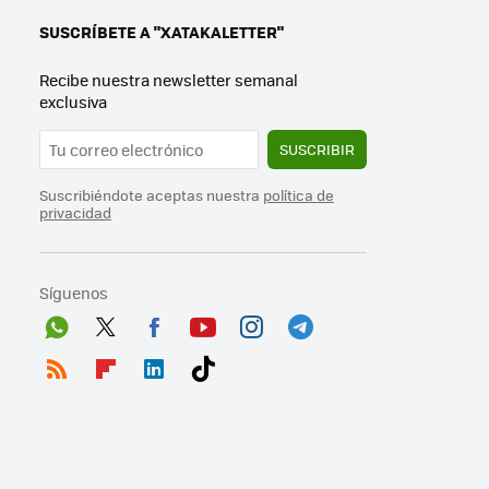
SUSCRÍBETE A "XATAKALETTER"
Recibe nuestra newsletter semanal
exclusiva
SUSCRIBIR
Suscribiéndote aceptas nuestra
política de
privacidad
Síguenos
Wh
Twit
Fac
You
Inst
Tele
ats
ter
ebo
tub
agr
gra
RSS
Flip
Link
Tikt
App
ok
e
am
m
boa
edI
ok
rd
n