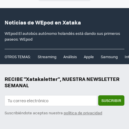
Noticias de WEpod en Xataka
WEpod:El autobús autónomo holandés está dando sus primeros
paseos: WEpod
OTROS TEMAS:
Streaming
Análisis
Apple
Samsung
In
RECIBE "Xatakaletter", NUESTRA NEWSLETTER
SEMANAL
SUSCRIBIR
Suscribiéndote aceptas nuestra
política de privacidad