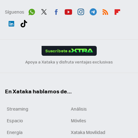
Síguenos
Wh
Twit
Fac
You
Inst
Tele
RSS
Flip
ats
ter
ebo
tub
agr
gra
boa
Link
Tikt
App
ok
e
am
m
rd
edI
ok
Suscríbete a
n
Apoya a Xataka y disfruta ventajas exclusivas
En Xataka hablamos de...
Streaming
Análisis
Espacio
Móviles
Energía
Xataka Movilidad