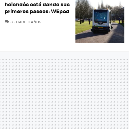
holandés está dando sus
primeros paseos: WEpod
COMENTARIOS
8
HACE 11 AÑOS