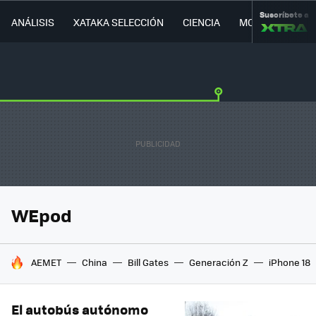
Suscríbete a
ANÁLISIS
XATAKA SELECCIÓN
CIENCIA
MOVILIDAD
WEpod
HOY SE HABLA DE
AEMET
China
Bill Gates
Generación Z
iPhone 18
El autobús autónomo