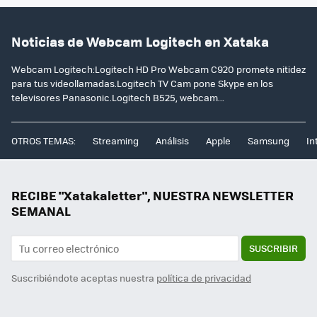
Noticias de Webcam Logitech en Xataka
Webcam Logitech:Logitech HD Pro Webcam C920 promete nitidez
para tus videollamadas.Logitech TV Cam pone Skype en los
televisores Panasonic.Logitech B525, webcam...
OTROS TEMAS:
Streaming
Análisis
Apple
Samsung
In
RECIBE "Xatakaletter", NUESTRA NEWSLETTER
SEMANAL
SUSCRIBIR
Suscribiéndote aceptas nuestra
política de privacidad