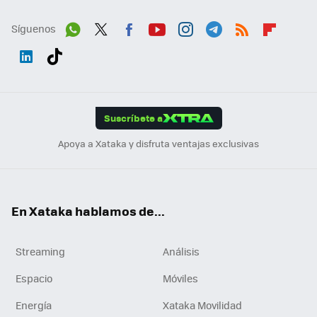
Síguenos
Wh
Twit
Fac
You
Inst
Tele
RSS
Flip
ats
ter
ebo
tub
agr
gra
boa
Link
Tikt
App
ok
e
am
m
rd
edI
ok
Suscríbete a
n
Apoya a Xataka y disfruta ventajas exclusivas
En Xataka hablamos de...
Streaming
Análisis
Espacio
Móviles
Energía
Xataka Movilidad