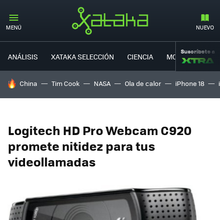
MENÚ
NUEVO
Suscríbete a
ANÁLISIS
XATAKA SELECCIÓN
CIENCIA
MOVILIDAD
HOY SE HABLA DE
China
Tim Cook
NASA
Ola de calor
iPhone 18
Logitech HD Pro Webcam C920
promete nitidez para tus
videollamadas