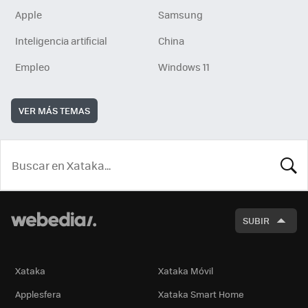
Apple
Samsung
Inteligencia artificial
China
Empleo
Windows 11
VER MÁS TEMAS
BUSCA
SUBIR
Xataka
Xataka Móvil
Applesfera
Xataka Smart Home