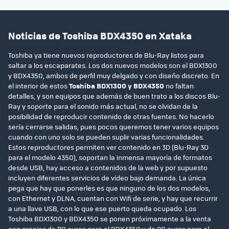
Noticias de Toshiba BDX4350 en Xataka
Toshiba ya tiene nuevos reproductores de Blu-Ray listos para
saltar a los escaparates. Los dos nuevos modelos son el BDX1300
y BDX4350, ambos de perfil muy delgado y con diseño discreto. En
el interior de estos
Toshiba BDX1300 y BDX4350
no faltan
detalles, y son equipos que además de buen trato a los discos Blu-
Ray y soporte para el sonido más actual, no se olvidan de la
posibilidad de reproducir contenido de otras fuentes. No hacerlo
sería cerrarse salidas, pues pocos queremos tener varios equipos
cuando con uno solo se pueden suplir varias funcionalidades.
Estos reproductores permiten ver contenido en 3D (Blu-Ray 3D
para el modelo 4350), soportan la inmensa mayoría de formatos
desde USB, hay acceso a contenidos de la web y por supuesto
incluyen diferentes servicios de vídeo bajo demanda. La única
pega que hay que ponerles es que ninguno de los dos modelos,
con Ethernet y DLNA, cuentan con Wifi de serie, y hay que recurrir
a una llave USB, con lo que ese puerto queda ocupado. Los
Toshiba BDX1300 y BDX4350 se ponen próximamente a la venta
con precios de 110 euros para el BDX4350 y de 90 euros para el