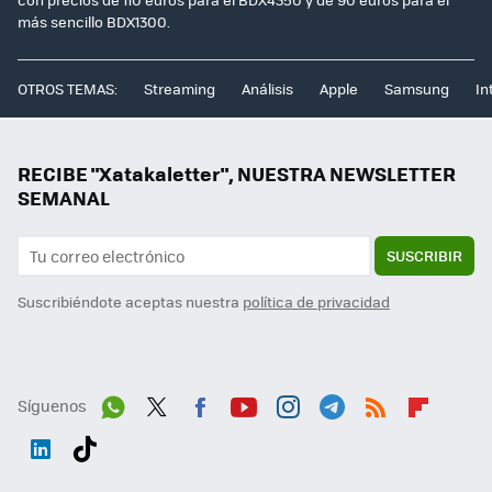
más sencillo BDX1300.
OTROS TEMAS:
Streaming
Análisis
Apple
Samsung
In
RECIBE "Xatakaletter", NUESTRA NEWSLETTER
SEMANAL
SUSCRIBIR
Suscribiéndote aceptas nuestra
política de privacidad
Síguenos
Wh
Twit
Fac
You
Inst
Tele
RSS
Flip
ats
ter
ebo
tub
agr
gra
boa
Link
Tikt