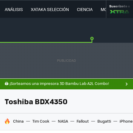
Suscríbete a
ANÁLISIS
XATAKA SELECCIÓN
CIENCIA
MOVILIDAD
🖨️ ¡Sorteamos una impresora 3D Bambu Lab A2L Combo!
Toshiba BDX4350
HOY SE HABLA DE
China
Tim Cook
NASA
Fallout
Bugatti
iPhone 