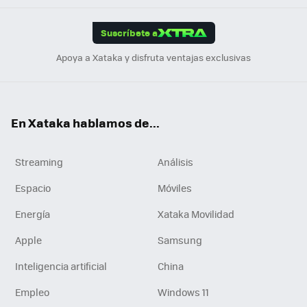
App
ok
e
am
m
rd
edI
ok
Suscríbete a
n
Apoya a Xataka y disfruta ventajas exclusivas
En Xataka hablamos de...
Streaming
Análisis
Espacio
Móviles
Energía
Xataka Movilidad
Apple
Samsung
Inteligencia artificial
China
Empleo
Windows 11