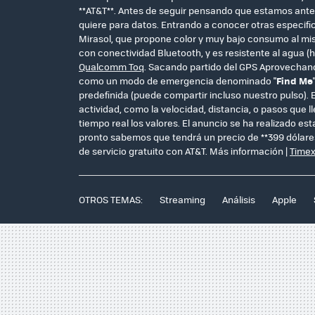
**AT&T**. Antes de seguir pensando que estamos ante u
quiere para datos. Entrando a conocer otras especif
Mirasol, que propone color y muy bajo consumo al mism
con conectividad Bluetooth, y es resistente al agua
Qualcomm Toq
. Sacando partido del GPS Aprovechan
como un modo de emergencia denominado "
Find Me
predefinida (puede compartir incluso nuestro pulso). E
actividad, como la velocidad, distancia, o pasos que l
tiempo real los valores. El anuncio se ha realizado e
pronto sabemos que tendrá un precio de **399 dólares*
de servicio gratuito con AT&T. Más información |
Time
OTROS TEMAS:
Streaming
Análisis
Apple