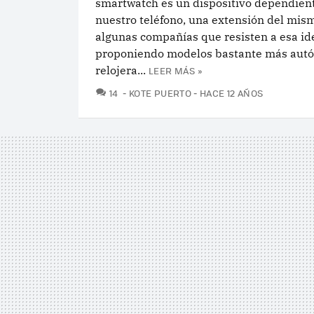
smartwatch es un dispositivo dependien
nuestro teléfono, una extensión del mis
algunas compañías que resisten a esa id
proponiendo modelos bastante más aut
relojera...
LEER MÁS »
COMENTARIOS
14
KOTE PUERTO
HACE 12 AÑOS