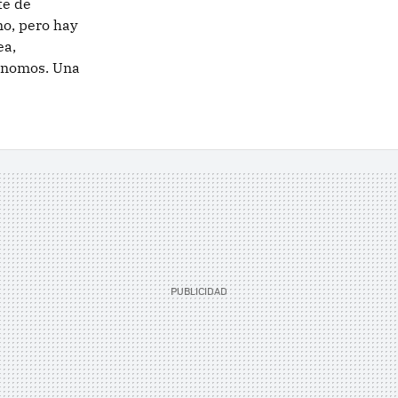
te de
mo, pero hay
ea,
ónomos. Una