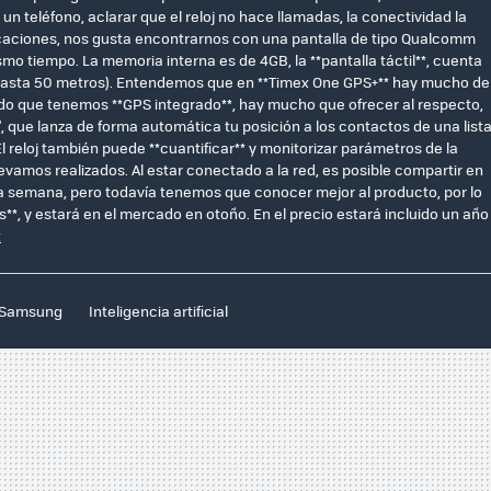
n teléfono, aclarar que el reloj no hace llamadas, la conectividad la
icaciones, nos gusta encontrarnos con una pantalla de tipo Qualcomm
o tiempo. La memoria interna es de 4GB, la **pantalla táctil**, cuenta
 (hasta 50 metros). Entendemos que en **Timex One GPS+** hay mucho de
do que tenemos **GPS integrado**, hay mucho que ofrecer al respecto,
", que lanza de forma automática tu posición a los contactos de una list
l reloj también puede **cuantificar** y monitorizar parámetros de la
levamos realizados. Al estar conectado a la red, es posible compartir en
sta semana, pero todavía tenemos que conocer mejor al producto, por lo
*, y estará en el mercado en otoño. En el precio estará incluido un año
x
Samsung
Inteligencia artificial