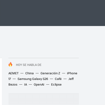
HOY SE HABLA DE
AEMET
China
Generación Z
iPhone
17
Samsung Galaxy S26
Café
Jeff
Bezos
IA
OpenAI
Eclipse