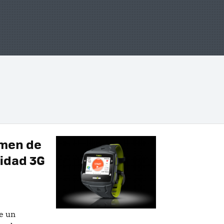
men de
idad 3G
e un