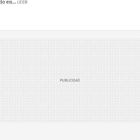
o en...
LEER