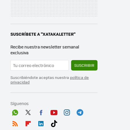
SUSCRÍBETE A "XATAKALETTER"
Recibe nuestra newsletter semanal
exclusiva
SUSCRIBIR
Suscribiéndote aceptas nuestra
política de
privacidad
Síguenos
Wh
Twit
Fac
You
Inst
Tele
ats
ter
ebo
tub
agr
gra