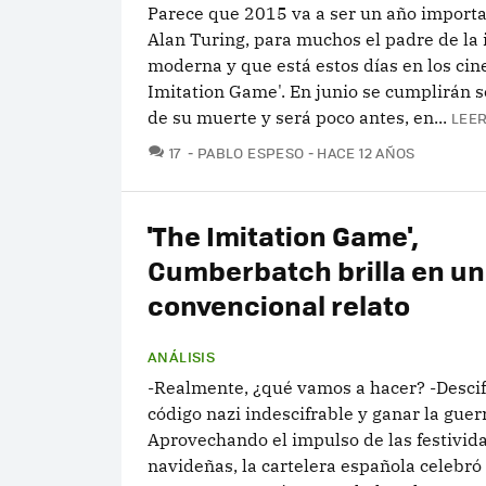
Parece que 2015 va a ser un año import
Alan Turing, para muchos el padre de la 
moderna y que está estos días en los cin
Imitation Game'. En junio se cumplirán 
de su muerte y será poco antes, en...
LEER
COMENTARIOS
17
PABLO ESPESO
HACE 12 AÑOS
'The Imitation Game',
Cumberbatch brilla en un
convencional relato
ANÁLISIS
-Realmente, ¿qué vamos a hacer? -Descif
código nazi indescifrable y ganar la guerr
Aprovechando el impulso de las festivid
navideñas, la cartelera española celebró