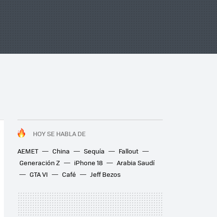
HOY SE HABLA DE
AEMET
China
Sequía
Fallout
Generación Z
iPhone 18
Arabia Saudí
GTA VI
Café
Jeff Bezos