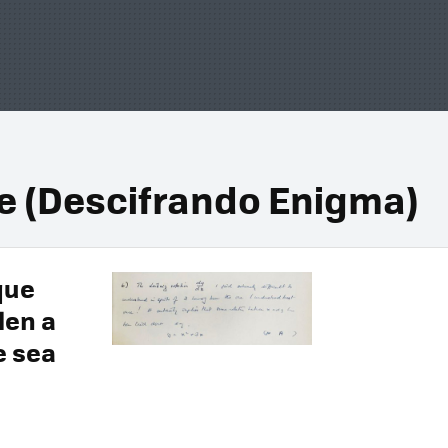
e (Descifrando Enigma)
que
len a
e sea