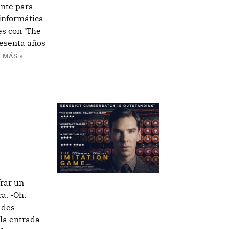
ante para
informática
es con 'The
sesenta años
 MÁS »
rar un
a. -Oh.
ades
 la entrada