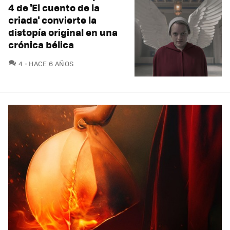
4 de 'El cuento de la
criada' convierte la
distopía original en una
crónica bélica
COMENTARIOS
4
HACE 6 AÑOS