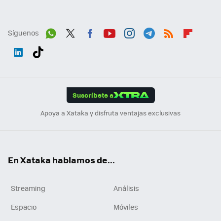
Síguenos
Wh
Twit
Fac
You
Inst
Tele
RSS
Flip
ats
ter
ebo
tub
agr
gra
boa
Link
Tikt
App
ok
e
am
m
rd
edI
ok
Suscríbete a
n
Apoya a Xataka y disfruta ventajas exclusivas
En Xataka hablamos de...
Streaming
Análisis
Espacio
Móviles