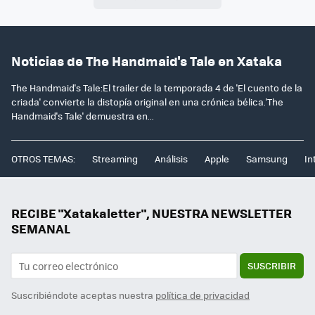
Noticias de The Handmaid's Tale en Xataka
The Handmaid's Tale:El trailer de la temporada 4 de 'El cuento de la
criada' convierte la distopía original en una crónica bélica.'The
Handmaid's Tale' demuestra en...
OTROS TEMAS:
Streaming
Análisis
Apple
Samsung
In
RECIBE "Xatakaletter", NUESTRA NEWSLETTER
SEMANAL
SUSCRIBIR
Suscribiéndote aceptas nuestra
política de privacidad