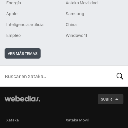
Energía
Xataka Movilidad
Apple
Samsung
Inteligencia artificial
China
Empleo
Windows 11
VER MÁS TEMAS
BUSCA
SUBIR
Xataka
Xataka Móvil