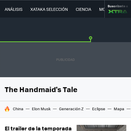
Suscríbete a
ANÁLISIS
XATAKA SELECCIÓN
CIENCIA
MOVILIDAD
The Handmaid's Tale
HOY SE HABLA DE
China
Elon Musk
Generación Z
Eclipse
Mapa
El trailer de la temporada