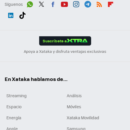
Síguenos
Wh
Twit
Fac
You
Inst
Tele
RSS
Flip
ats
ter
ebo
tub
agr
gra
boa
Link
Tikt
App
ok
e
am
m
rd
edI
ok
Suscríbete a
n
Apoya a Xataka y disfruta ventajas exclusivas
En Xataka hablamos de...
Streaming
Análisis
Espacio
Móviles
Energía
Xataka Movilidad
Apple
Samsung