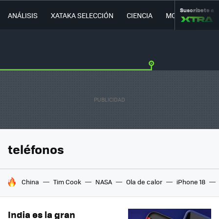
Suscríbete a
ANÁLISIS
XATAKA SELECCIÓN
CIENCIA
MOVILIDAD
teléfonos
HOY SE HABLA DE
China
Tim Cook
NASA
Ola de calor
iPhone 18
India es la gran