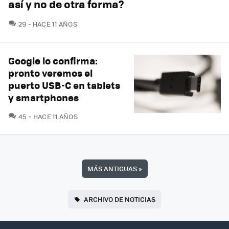
así y no de otra forma?
COMENTARIOS
29
HACE 11 AÑOS
Google lo confirma:
pronto veremos el
puerto USB-C en tablets
y smartphones
COMENTARIOS
45
HACE 11 AÑOS
MÁS ANTIGUAS
»
ARCHIVO DE NOTICIAS