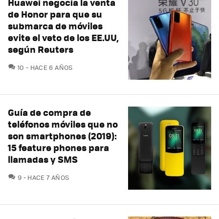
Huawei negocia la venta
de Honor para que su
submarca de móviles
evite el veto de los EE.UU,
según Reuters
COMENTARIOS
10
HACE 6 AÑOS
Guía de compra de
teléfonos móviles que no
son smartphones (2019):
15 feature phones para
llamadas y SMS
COMENTARIOS
9
HACE 7 AÑOS