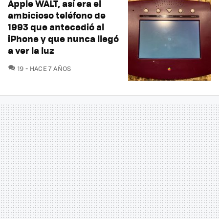
Apple WALT, así era el
ambicioso teléfono de
1993 que antecedió al
iPhone y que nunca llegó
a ver la luz
COMENTARIOS
19
HACE 7 AÑOS