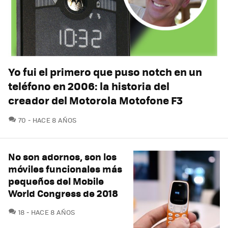
Yo fui el primero que puso notch en un
teléfono en 2006: la historia del
creador del Motorola Motofone F3
COMENTARIOS
70
HACE 8 AÑOS
No son adornos, son los
móviles funcionales más
pequeños del Mobile
World Congress de 2018
COMENTARIOS
18
HACE 8 AÑOS