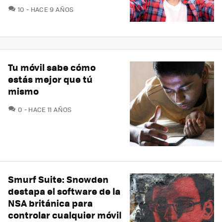
COMENTARIOS
10
HACE 9 AÑOS
Tu móvil sabe cómo
estás mejor que tú
mismo
COMENTARIOS
0
HACE 11 AÑOS
Smurf Suite: Snowden
destapa el software de la
NSA británica para
controlar cualquier móvil