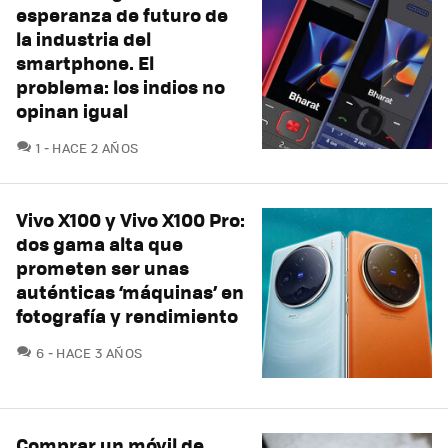
esperanza de futuro de
la industria del
smartphone. El
problema: los indios no
opinan igual
COMENTARIOS
1
HACE 2 AÑOS
Vivo X100 y Vivo X100 Pro:
dos gama alta que
prometen ser unas
auténticas ‘máquinas’ en
fotografía y rendimiento
COMENTARIOS
6
HACE 3 AÑOS
Comprar un móvil de