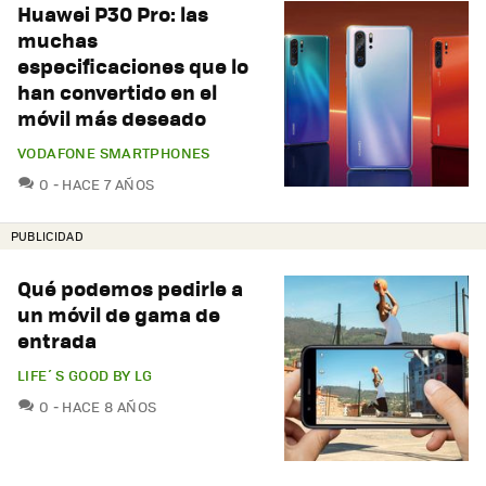
Huawei P30 Pro: las
muchas
especificaciones que lo
han convertido en el
móvil más deseado
VODAFONE SMARTPHONES
COMENTARIOS
0
HACE 7 AÑOS
PUBLICIDAD
Qué podemos pedirle a
un móvil de gama de
entrada
LIFE´S GOOD BY LG
COMENTARIOS
0
HACE 8 AÑOS