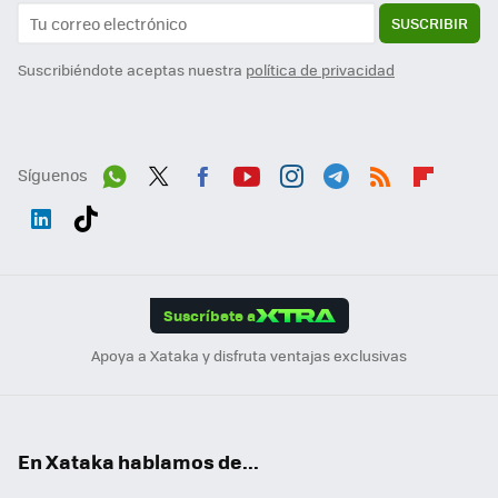
SUSCRIBIR
Suscribiéndote aceptas nuestra
política de privacidad
Síguenos
Wh
Twit
Fac
You
Inst
Tele
RSS
Flip
ats
ter
ebo
tub
agr
gra
boa
Link
Tikt
App
ok
e
am
m
rd
edI
ok
Suscríbete a
n
Apoya a Xataka y disfruta ventajas exclusivas
En Xataka hablamos de...