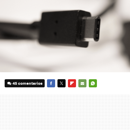
45 comentarios
FACEBOOK
TWITTER
FLIPBOARD
E-
WHATSAPP
MAIL