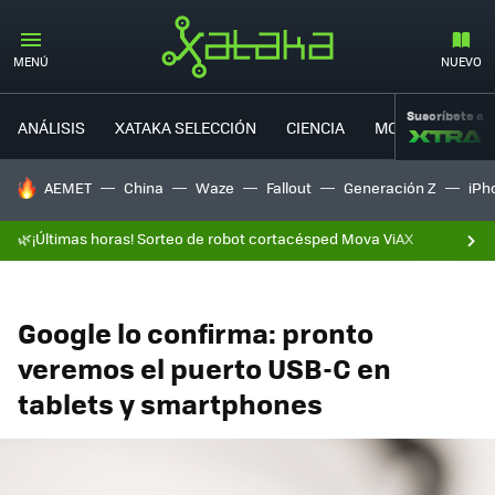
MENÚ
NUEVO
Suscríbete a
ANÁLISIS
XATAKA SELECCIÓN
CIENCIA
MOVILIDAD
HOY SE HABLA DE
AEMET
China
Waze
Fallout
Generación Z
iPh
🌿¡Últimas horas! Sorteo de robot cortacésped Mova ViAX
Google lo confirma: pronto
veremos el puerto USB-C en
tablets y smartphones