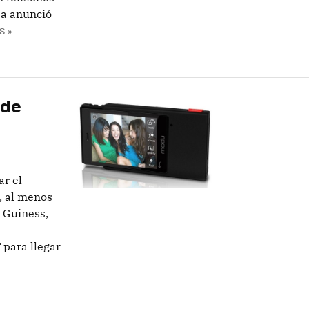
a anunció
S »
 de
r el
, al menos
d Guiness,
para llegar