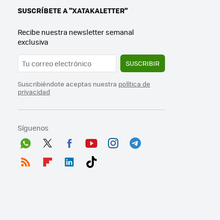
SUSCRÍBETE A "XATAKALETTER"
Recibe nuestra newsletter semanal
exclusiva
SUSCRIBIR
Suscribiéndote aceptas nuestra
política de
privacidad
Síguenos
Wh
Twit
Fac
You
Inst
Tele
ats
ter
ebo
tub
agr
gra
RSS
Flip
Link
Tikt
App
ok
e
am
m
boa
edI
ok
rd
n