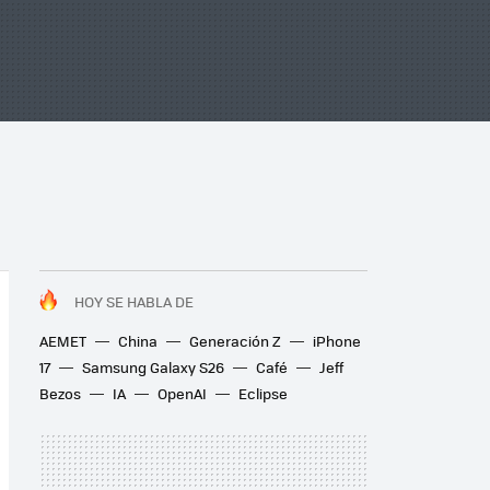
HOY SE HABLA DE
AEMET
China
Generación Z
iPhone
17
Samsung Galaxy S26
Café
Jeff
Bezos
IA
OpenAI
Eclipse