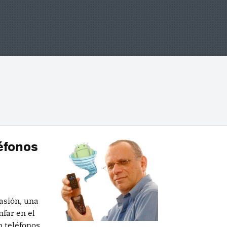
léfonos
asión, una
nfar en el
n teléfonos