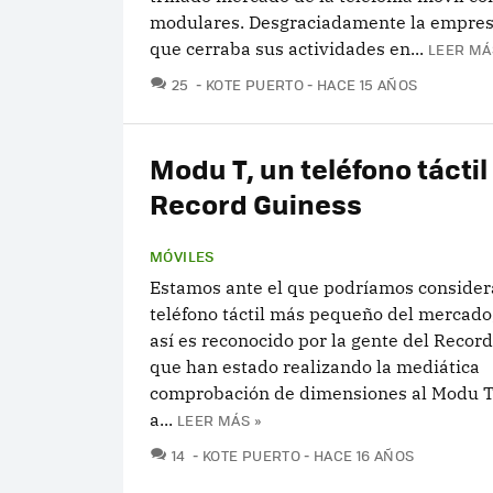
modulares. Desgraciadamente la empres
que cerraba sus actividades en...
LEER MÁ
COMENTARIOS
25
KOTE PUERTO
HACE 15 AÑOS
Modu T, un teléfono táctil
Record Guiness
MÓVILES
Estamos ante el que podríamos considera
teléfono táctil más pequeño del mercado
así es reconocido por la gente del Recor
que han estado realizando la mediática
comprobación de dimensiones al Modu T 
a...
LEER MÁS »
COMENTARIOS
14
KOTE PUERTO
HACE 16 AÑOS