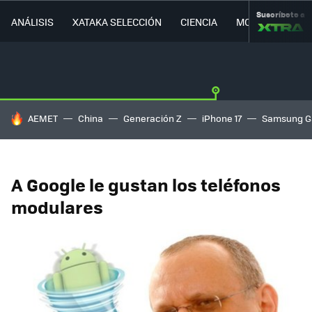
Suscríbete a
ANÁLISIS
XATAKA SELECCIÓN
CIENCIA
MOVILIDAD
HOY SE HABLA DE
AEMET
China
Generación Z
iPhone 17
Samsung G
A Google le gustan los teléfonos
modulares