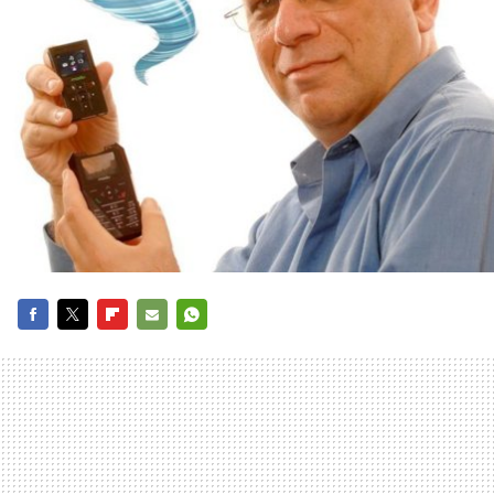
FACEBOOK
TWITTER
FLIPBOARD
E-
WHATSAPP
MAIL