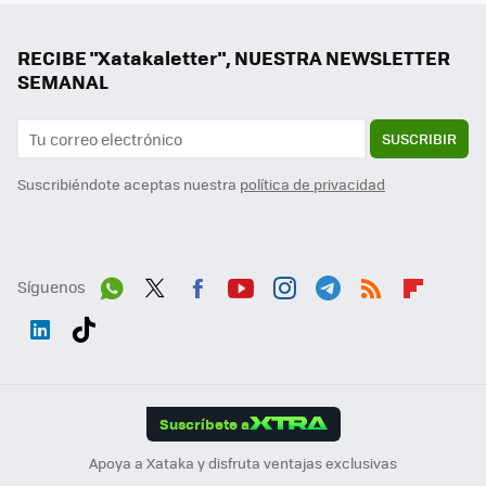
RECIBE "Xatakaletter", NUESTRA NEWSLETTER
SEMANAL
SUSCRIBIR
Suscribiéndote aceptas nuestra
política de privacidad
Síguenos
Wh
Twit
Fac
You
Inst
Tele
RSS
Flip
ats
ter
ebo
tub
agr
gra
boa
Link
Tikt
App
ok
e
am
m
rd
edI
ok
Suscríbete a
n
Apoya a Xataka y disfruta ventajas exclusivas