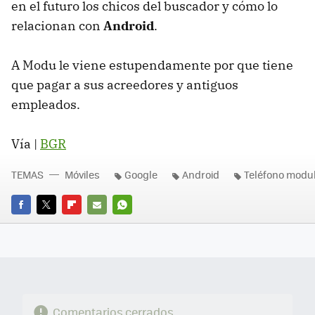
en el futuro los chicos del buscador y cómo lo
relacionan con
Android
.
A Modu le viene estupendamente por que tiene
que pagar a sus acreedores y antiguos
empleados.
Vía |
BGR
TEMAS
Móviles
Google
Android
Teléfono modu
FACEBOOK
TWITTER
FLIPBOARD
E-
WHATSAPP
MAIL
Comentarios cerrados