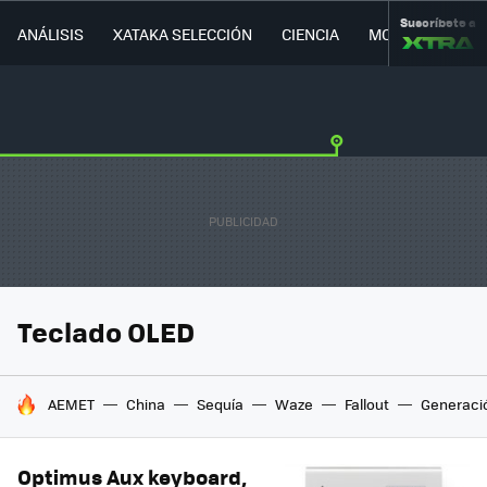
Suscríbete a
ANÁLISIS
XATAKA SELECCIÓN
CIENCIA
MOVILIDAD
Teclado OLED
HOY SE HABLA DE
AEMET
China
Sequía
Waze
Fallout
Generaci
Optimus Aux keyboard,