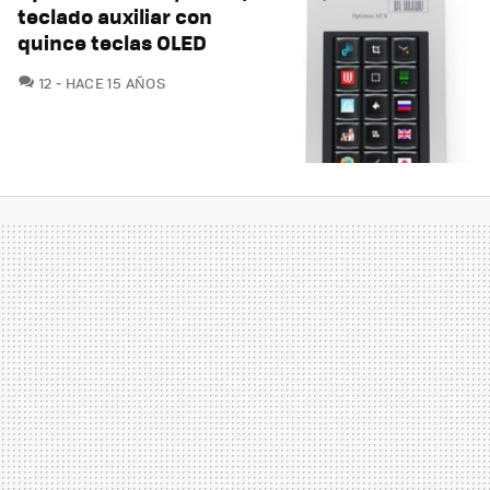
teclado auxiliar con
quince teclas OLED
COMENTARIOS
12
HACE 15 AÑOS