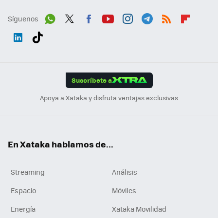
Síguenos
Wh
Twit
Fac
You
Inst
Tele
RSS
Flip
ats
ter
ebo
tub
agr
gra
boa
Link
Tikt
App
ok
e
am
m
rd
edI
ok
Suscríbete a
n
Apoya a Xataka y disfruta ventajas exclusivas
En Xataka hablamos de...
Streaming
Análisis
Espacio
Móviles
Energía
Xataka Movilidad