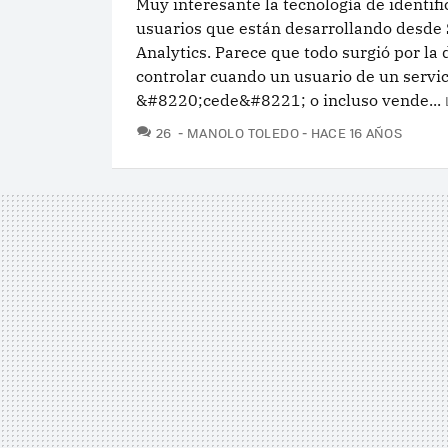
Muy interesante la tecnología de identifi
usuarios que están desarrollando desde 
Analytics. Parece que todo surgió por la 
controlar cuando un usuario de un servi
&#8220;cede&#8221; o incluso vende...
COMENTARIOS
26
MANOLO TOLEDO
HACE 16 AÑOS