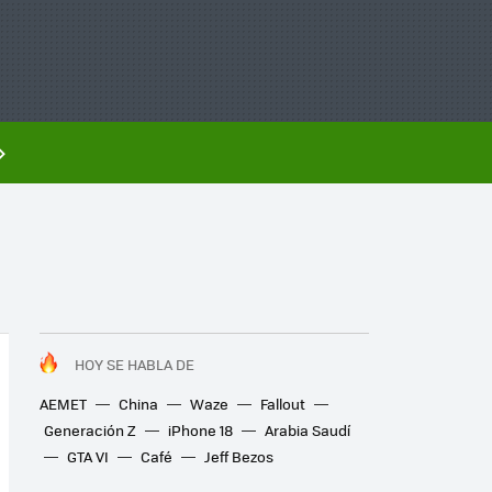
HOY SE HABLA DE
AEMET
China
Waze
Fallout
Generación Z
iPhone 18
Arabia Saudí
GTA VI
Café
Jeff Bezos