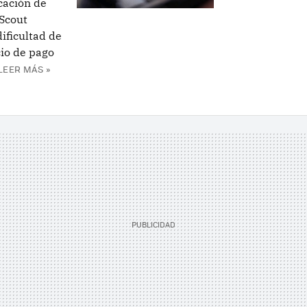
cación de
Scout
dificultad de
cio de pago
LEER MÁS »